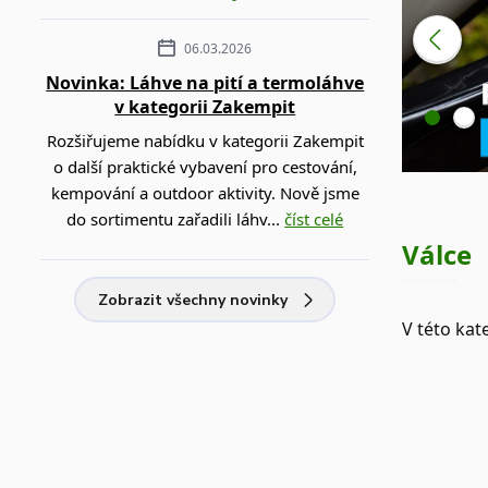
06.03.2026
Novinka: Láhve na pití a termoláhve
v kategorii Zakempit
Rozšiřujeme nabídku v kategorii Zakempit
o další praktické vybavení pro cestování,
kempování a outdoor aktivity. Nově jsme
do sortimentu zařadili láhv...
číst celé
Válce
Zobrazit všechny novinky
V této kat