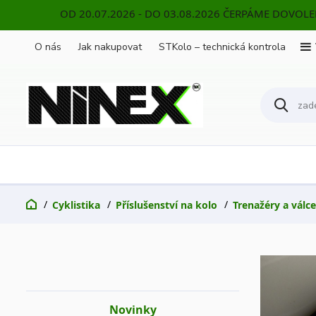
OD 20.07.2026 - DO 03.08.2026 ČERPÁME DOVOL
O nás
Jak nakupovat
STKolo – technická kontrola
Cyklistika
Příslušenství na kolo
Trenažéry a válce
Novinky