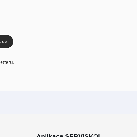
t se
etteru.
Aplikace SERVISKOL