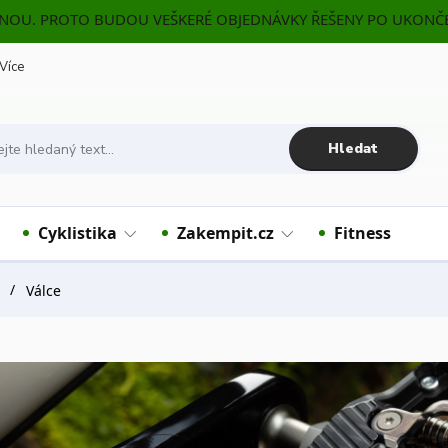
ENOU. PROTO BUDOU VEŠKERÉ OBJEDNÁVKY ŘEŠENY PO UKONČE
Více
Hledat
Cyklistika
Zakempit.cz
Fitness
Válce