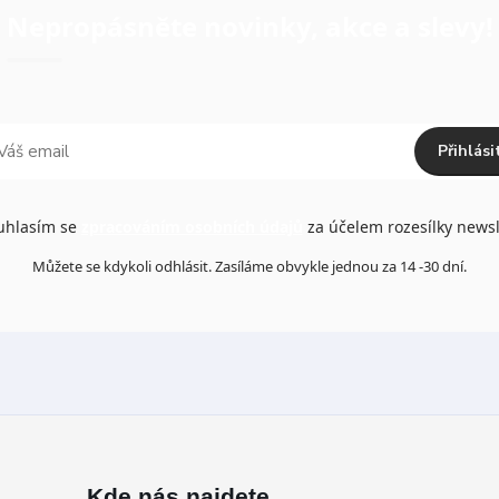
Nepropásněte novinky, akce a slevy!
Přihlási
hlasím se
zpracováním osobních údajů
za účelem rozesílky newsl
Můžete se kdykoli odhlásit. Zasíláme obvykle jednou za 14 -30 dní.
Kde nás najdete