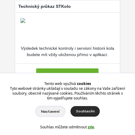
Technický průkaz STKolo
Výsledek technické kontroly i servisní historii kola
budete mít vždy uloženou přímo v aplikaci.
Více o SERVISKOL.COM
Tento web využívá
cookies
Tyto webové stránky ukládají v souladu se zákony na Vaše zařízení
soubory, obecně nazývané cookies. Používáním těchto stránek s
Aplikace je zdarma pro Android i iPhone.
tím vyjadřujete souhlas.
Souhlasím
Nastavení
Souhlas můžete odmítnout
zde
.