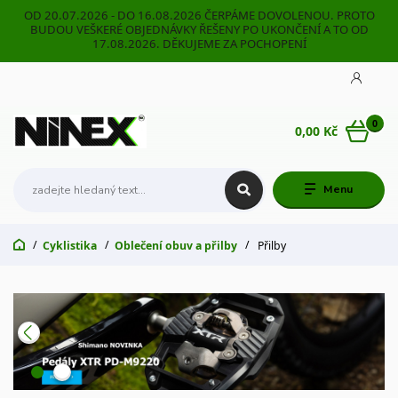
OD 20.07.2026 - DO 16.08.2026 ČERPÁME DOVOLENOU. PROTO
BUDOU VEŠKERÉ OBJEDNÁVKY ŘEŠENY PO UKONČENÍ A TO OD
17.08.2026. DĚKUJEME ZA POCHOPENÍ
0
0,00 Kč
Menu
Cyklistika
Oblečení obuv a přilby
Přilby