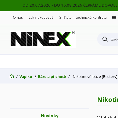
OD 20.07.2026 - DO 16.08.2026 ČERPÁME DOVOL
O nás
Jak nakupovat
STKolo – technická kontrola
Vapiko
Báze a příchutě
Nikotinové báze (Bostery)
Nikoti
Novinky
V této kat