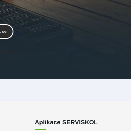
t se
etteru.
Aplikace SERVISKOL