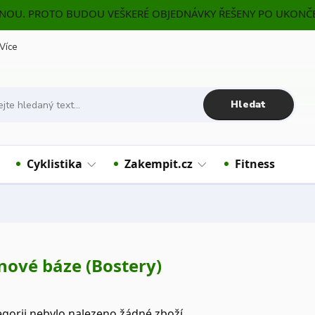
ENOU. PROTO BUDOU VEŠKERÉ OBJEDNÁVKY ŘEŠENY PO UKONČE
Více
Hledat
Cyklistika
Zakempit.cz
Fitness
nové báze (Bostery)
egorii nebylo nalezeno žádné zboží.