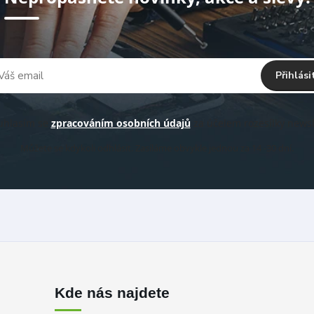
Přihlási
hlasím se
zpracováním osobních údajů
za účelem rozesílky newsl
Můžete se kdykoli odhlásit. Zasíláme obvykle jednou za 14 -30 dní.
Kde nás najdete