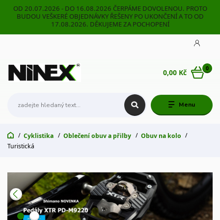
OD 20.07.2026 - DO 16.08.2026 ČERPÁME DOVOLENOU. PROTO
BUDOU VEŠKERÉ OBJEDNÁVKY ŘEŠENY PO UKONČENÍ A TO OD
17.08.2026. DĚKUJEME ZA POCHOPENÍ
0
0,00 Kč
Menu
Cyklistika
Oblečení obuv a přilby
Obuv na kolo
Turistická