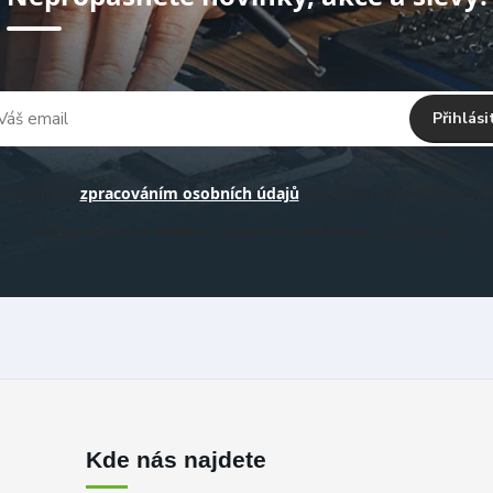
Přihlási
hlasím se
zpracováním osobních údajů
za účelem rozesílky newsl
Můžete se kdykoli odhlásit. Zasíláme obvykle jednou za 14 -30 dní.
Kde nás najdete