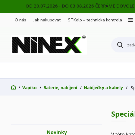
OD 20.07.2026 - DO 03.08.2026 ČERPÁME DOVOL
O nás
Jak nakupovat
STKolo – technická kontrola
Vapiko
Baterie, nabíjení
Nabíječky a kabely
Sp
Speciá
Novinky
V této kat