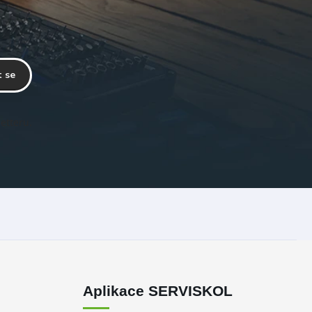
t se
etteru.
Aplikace SERVISKOL