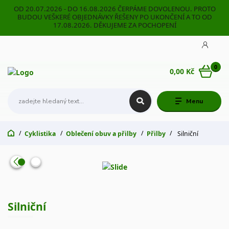
OD 20.07.2026 - DO 16.08.2026 ČERPÁME DOVOLENOU. PROTO
BUDOU VEŠKERÉ OBJEDNÁVKY ŘEŠENY PO UKONČENÍ A TO OD
17.08.2026. DĚKUJEME ZA POCHOPENÍ
0
0,00 Kč
Menu
Cyklistika
Oblečení obuv a přilby
Přilby
Silniční
Silniční