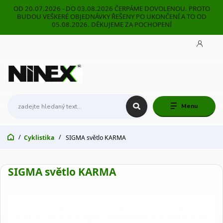
OD 20.07.2026 - DO 03.08.2026 ČERPÁME DOVOLENOU. PROTO
BUDOU VEŠKERÉ OBJEDNÁVKY ŘEŠENY PO UKONČENÍ A TO OD
05.08.2026. DĚKUJEME ZA POCHOPENÍ
Menu
Cyklistika
SIGMA světlo KARMA
SIGMA světlo KARMA