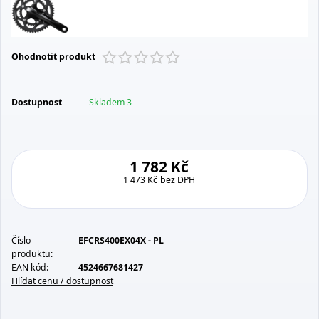
Ohodnotit produkt
Dostupnost
Skladem 3
1 782 Kč
1 473 Kč
bez DPH
Číslo
EFCRS400EX04X - PL
produktu:
EAN kód:
4524667681427
Hlídat cenu / dostupnost