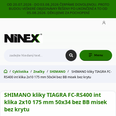
OD 20.07.2026 - DO 03.08.2026 ČERPÁME DOVOLENOU. PROTO
BUDOU VEŠKERÉ OBJEDNÁVKY ŘEŠENY PO UKONČENÍ A TO OD
05.08.2026. DĚKUJEME ZA POCHOPENÍ
Menu
Cyklistika
Značky
SHIMANO
SHIMANO kliky TIAGRA FC-
RS400 int klika 2x10 175 mm 50x34 bez BB misek bez krytu
SHIMANO kliky TIAGRA FC-RS400 int
klika 2x10 175 mm 50x34 bez BB misek
bez krytu