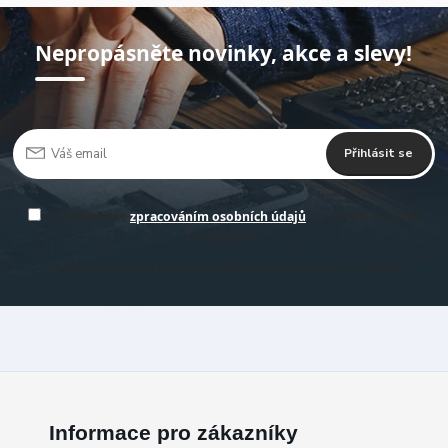
Nepropásněte novinky, akce a slevy!
Přihlásit se
Souhlasím se
zpracováním osobních údajů
za účelem rozesílky
newsletteru.
Můžete se kdykoli odhlásit. Zasíláme obvykle jednou za 14 -30 dní.
Informace pro zákazníky