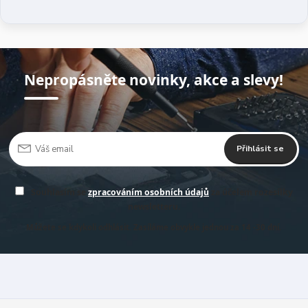
Nepropásněte novinky, akce a slevy!
Přihlásit se
Souhlasím se
zpracováním osobních údajů
za účelem rozesílky
newsletteru.
Můžete se kdykoli odhlásit. Zasíláme obvykle jednou za 14 -30 dní.