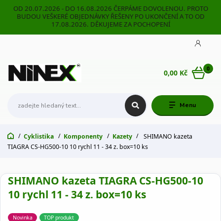
OD 20.07.2026 - DO 16.08.2026 ČERPÁME DOVOLENOU. PROTO
BUDOU VEŠKERÉ OBJEDNÁVKY ŘEŠENY PO UKONČENÍ A TO OD
17.08.2026. DĚKUJEME ZA POCHOPENÍ
0
0,00 Kč
Menu
Cyklistika
Komponenty
Kazety
SHIMANO kazeta
TIAGRA CS-HG500-10 10 rychl 11 - 34 z. box=10 ks
SHIMANO kazeta TIAGRA CS-HG500-10
10 rychl 11 - 34 z. box=10 ks
Novinka
TOP produkt