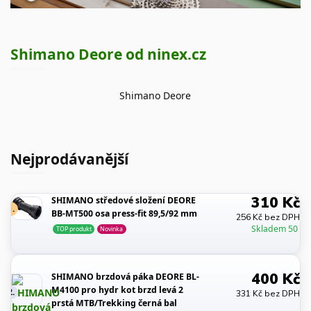
Shimano Deore od ninex.cz
Shimano Deore
Nejprodávanější
310 Kč
SHIMANO středové složení DEORE
1.
BB-MT500 osa press-fit 89,5/92 mm
256 Kč bez DPH
Skladem 50
TOP produkt
Novinka
400 Kč
SHIMANO brzdová páka DEORE BL-
M4100 pro hydr kot brzd levá 2
2.
331 Kč bez DPH
prstá MTB/Trekking černá bal