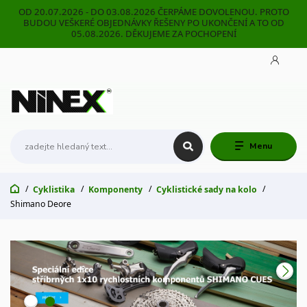
OD 20.07.2026 - DO 03.08.2026 ČERPÁME DOVOLENOU. PROTO
BUDOU VEŠKERÉ OBJEDNÁVKY ŘEŠENY PO UKONČENÍ A TO OD
05.08.2026. DĚKUJEME ZA POCHOPENÍ
Menu
Cyklistika
Komponenty
Cyklistické sady na kolo
Shimano Deore