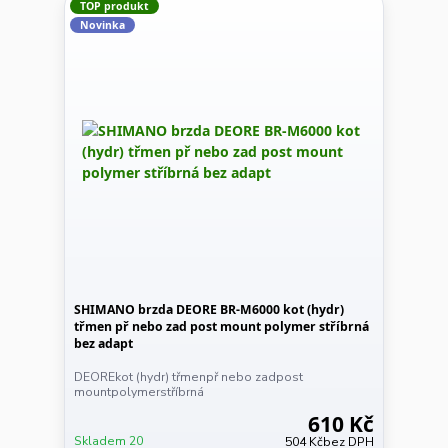
TOP produkt
Novinka
SHIMANO brzda DEORE BR-M6000 kot (hydr)
třmen př nebo zad post mount polymer stříbrná
bez adapt
DEOREkot (hydr) třmenpř nebo zadpost
mountpolymerstříbrná
610 Kč
Skladem 20
504 Kč
bez DPH