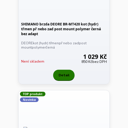
SHIMANO brzda DEORE BR-MT420 kot (hydr)
třmen př nebo zad post mount polymer černá
bez adapt
DEOREkot (hydr) třmenpř nebo zadpost
mountpolymerčerná
1 029 Kč
Není skladem
850 Kč
bez DPH
Detail
TOP produkt
Novinka