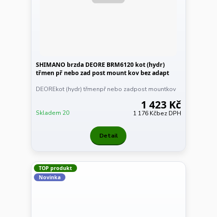
SHIMANO brzda DEORE BRM6120 kot (hydr)
třmen př nebo zad post mount kov bez adapt
DEOREkot (hydr) třmenpř nebo zadpost mountkov
1 423 Kč
Skladem 20
1 176 Kč
bez DPH
Detail
TOP produkt
Novinka