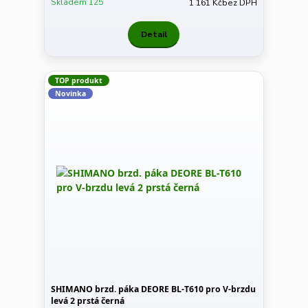
Skladem 125
1 161 Kč
bez DPH
Detail
TOP produkt
Novinka
SHIMANO brzd. páka DEORE BL-T610 pro V-brzdu
levá 2 prstá černá