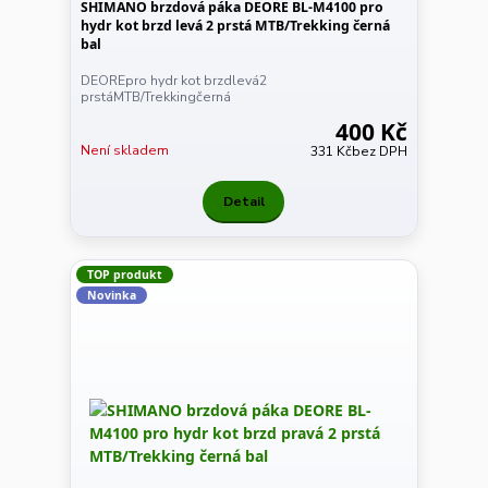
SHIMANO brzdová páka DEORE BL-M4100 pro
hydr kot brzd levá 2 prstá MTB/Trekking černá
bal
DEOREpro hydr kot brzdlevá2
prstáMTB/Trekkingčerná
400 Kč
Není skladem
331 Kč
bez DPH
Detail
TOP produkt
Novinka