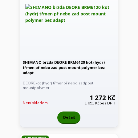
SHIMANO brzda DEORE BRM6120 kot (hydr)
třmen př nebo zad post mount polymer bez
adapt
DEOREkot (hydr) třmenpř nebo zadpost
mountpolymer
1 272 Kč
Není skladem
1 051 Kč
bez DPH
Detail
TOP produkt