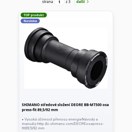
strana
z 3
další
TOP produkt
Novinka
SHIMANO středové složení DEORE BB-MT500 osa
press-fit 89,5/92 mm
• Vysoká účinnost přenosu energieNávody a
manuály:http://si.shimano.com/DEOREosapress-
fit89,5/92 mm