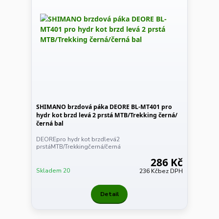
SHIMANO brzdová páka DEORE BL-MT401 pro
hydr kot brzd levá 2 prstá MTB/Trekking černá/
černá bal
DEOREpro hydr kot brzdlevá2
prstáMTB/Trekkingčerná/černá
286 Kč
Skladem 20
236 Kč
bez DPH
Detail