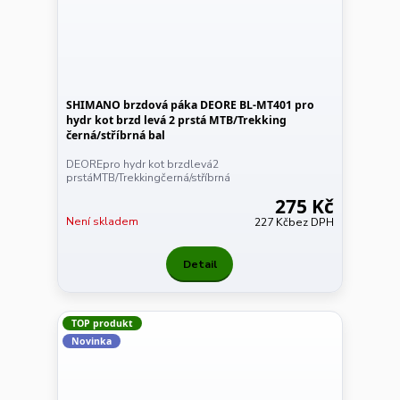
SHIMANO brzdová páka DEORE BL-MT401 pro
hydr kot brzd levá 2 prstá MTB/Trekking
černá/stříbrná bal
DEOREpro hydr kot brzdlevá2
prstáMTB/Trekkingčerná/stříbrná
275 Kč
Není skladem
227 Kč
bez DPH
Detail
TOP produkt
Novinka