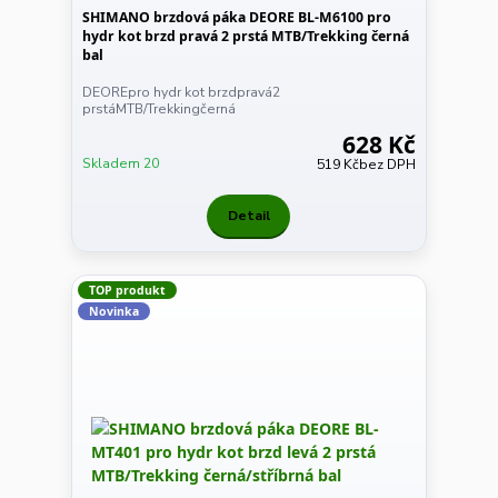
SHIMANO brzdová páka DEORE BL-M6100 pro
hydr kot brzd pravá 2 prstá MTB/Trekking černá
bal
DEOREpro hydr kot brzdpravá2
prstáMTB/Trekkingčerná
628 Kč
Skladem 20
519 Kč
bez DPH
Detail
TOP produkt
Novinka