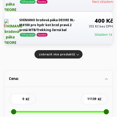
Není skladem
TOP produkt
Novinka
400 Kč
SHIMANO brzdová páka DEORE BL-
M4100 pro hydr kot brzd pravá 2
3.
331 Kč bez DPH
prstá MTB/Trekking černá bal
Skladem 14
TOP produkt
Novinka
zobrazit více produktů
Cena:
Kč
Kč