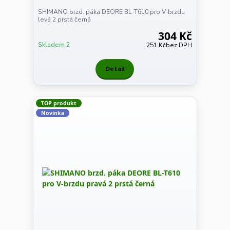
SHIMANO brzd. páka DEORE BL-T610 pro V-brzdu
levá 2 prstá černá
304 Kč
Skladem 2
251 Kč
bez DPH
Detail
TOP produkt
Novinka