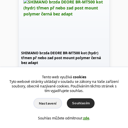
SHIMANO brzda DEORE BR-MT500 kot (hydr)
třmen př nebo zad post mount polymer černá
bez adapt
DEOREkot (hydr) třmenpř nebo zadpost
mountpolymerčerná
Tento web využívá
cookies
Tyto webové stránky ukládají v souladu se zákony na Vaše zařízení
489 Kč
soubory, obecně nazývané cookies. Používáním těchto stránek s
tím vyjadřujete souhlas.
Není skladem
404 Kč
bez DPH
Souhlasím
Nastavení
Detail
Souhlas můžete odmítnout
zde
.
TOP produkt