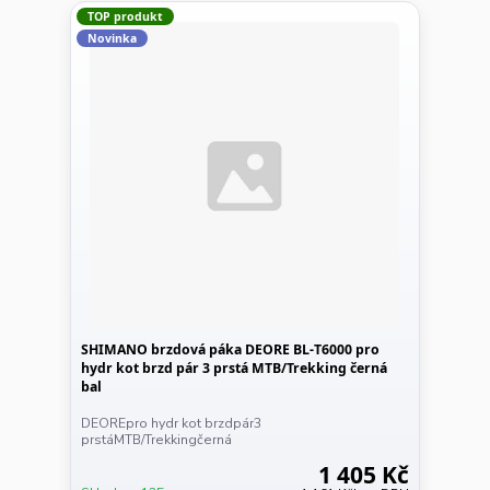
TOP produkt
Novinka
SHIMANO brzdová páka DEORE BL-T6000 pro
hydr kot brzd pár 3 prstá MTB/Trekking černá
bal
DEOREpro hydr kot brzdpár3
prstáMTB/Trekkingčerná
1 405 Kč