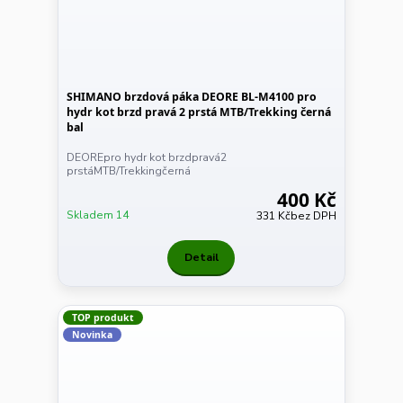
SHIMANO brzdová páka DEORE BL-M4100 pro
hydr kot brzd pravá 2 prstá MTB/Trekking černá
bal
DEOREpro hydr kot brzdpravá2
prstáMTB/Trekkingčerná
400 Kč
Skladem 14
331 Kč
bez DPH
Detail
TOP produkt
Novinka