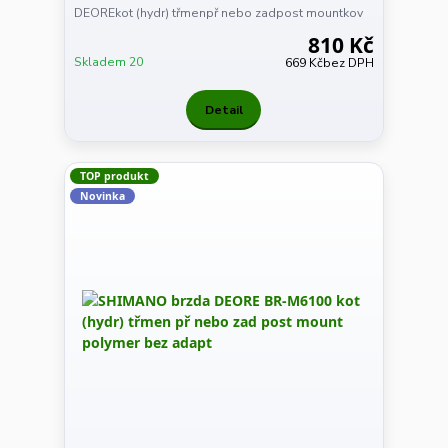
DEOREkot (hydr) třmenpř nebo zadpost mountkov
810 Kč
Skladem 20
669 Kč
bez DPH
Detail
TOP produkt
Novinka