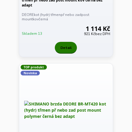
třmen př nebo zad post mount kov černá bez
adapt
DEOREkot (hydr) třmenpř nebo zadpost
mountkovčerná
1 114 Kč
Skladem 13
921 Kč
bez DPH
Detail
TOP produkt
Novinka