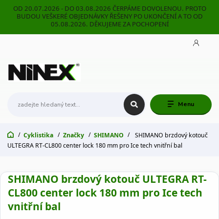
OD 20.07.2026 - DO 03.08.2026 ČERPÁME DOVOLENOU. PROTO
BUDOU VEŠKERÉ OBJEDNÁVKY ŘEŠENY PO UKONČENÍ A TO OD
05.08.2026. DĚKUJEME ZA POCHOPENÍ
Menu
Cyklistika
Značky
SHIMANO
SHIMANO brzdový kotouč
ULTEGRA RT-CL800 center lock 180 mm pro Ice tech vnitřní bal
SHIMANO brzdový kotouč ULTEGRA RT-
CL800 center lock 180 mm pro Ice tech
vnitřní bal