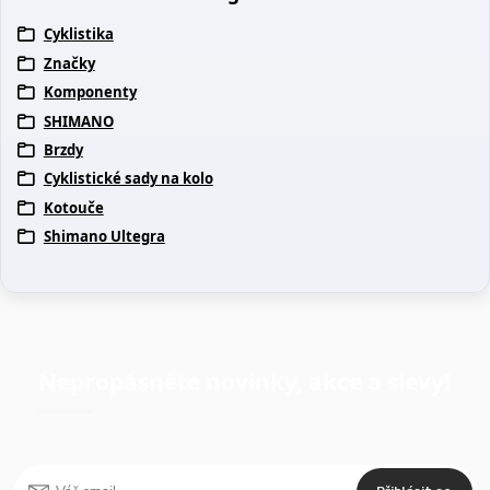
Cyklistika
Značky
Komponenty
SHIMANO
Brzdy
Cyklistické sady na kolo
Kotouče
Shimano Ultegra
Nepropásněte novinky, akce a slevy!