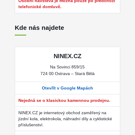
Osobní návštěva je možná pouze po předchozí
telefonické domluvě.
Kde nás najdete
NINEX.CZ
Na Sovinci 859/15
724 00 Ostrava – Stará Bělá
Otevřít v Google Mapách
Nejedná se o klasickou kamennou prodejnu.
NINEX.CZ je internetový obchod zaměřený na
jízdní kola, elektrokola, náhradní díly a cyklistické
příslušenství.