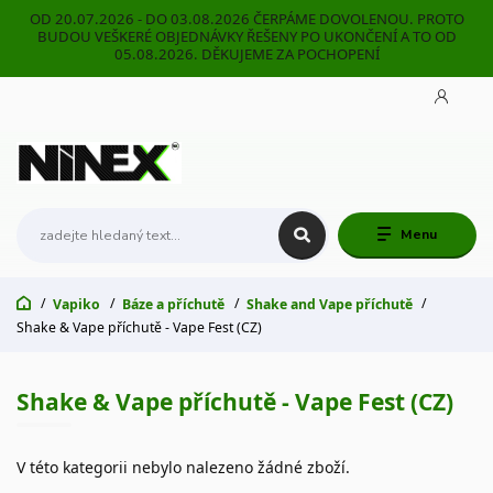
OD 20.07.2026 - DO 03.08.2026 ČERPÁME DOVOLENOU. PROTO
BUDOU VEŠKERÉ OBJEDNÁVKY ŘEŠENY PO UKONČENÍ A TO OD
05.08.2026. DĚKUJEME ZA POCHOPENÍ
Menu
Vapiko
Báze a příchutě
Shake and Vape příchutě
Shake & Vape příchutě - Vape Fest (CZ)
Shake & Vape příchutě - Vape Fest (CZ)
V této kategorii nebylo nalezeno žádné zboží.