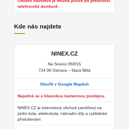
Osobní návštěva je možná pouze po předchozí
telefonické domluvě.
Kde nás najdete
NINEX.CZ
Na Sovinci 859/15
724 00 Ostrava – Stará Bělá
Otevřít v Google Mapách
Nejedná se o klasickou kamennou prodejnu.
NINEX.CZ je internetový obchod zaměřený na
jízdní kola, elektrokola, náhradní díly a cyklistické
příslušenství.