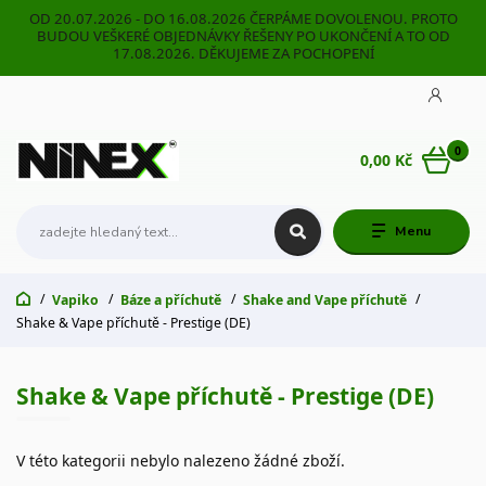
OD 20.07.2026 - DO 16.08.2026 ČERPÁME DOVOLENOU. PROTO
BUDOU VEŠKERÉ OBJEDNÁVKY ŘEŠENY PO UKONČENÍ A TO OD
17.08.2026. DĚKUJEME ZA POCHOPENÍ
0
0,00 Kč
Menu
Vapiko
Báze a příchutě
Shake and Vape příchutě
Shake & Vape příchutě - Prestige (DE)
Shake & Vape příchutě - Prestige (DE)
V této kategorii nebylo nalezeno žádné zboží.