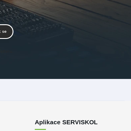
t se
etteru.
Aplikace SERVISKOL