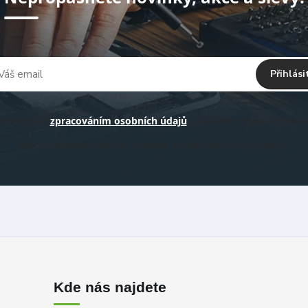
Přihlási
hlasím se
zpracováním osobních údajů
za účelem rozesílky newsl
Můžete se kdykoli odhlásit. Zasíláme obvykle jednou za 14 -30 dní.
Kde nás najdete