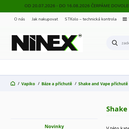
OD 20.07.2026 - DO 16.08.2026 ČERPÁME DOVOL
O nás
Jak nakupovat
STKolo – technická kontrola
Vapiko
Báze a příchutě
Shake and Vape příchutě
Shake 
Novinky
V této kat