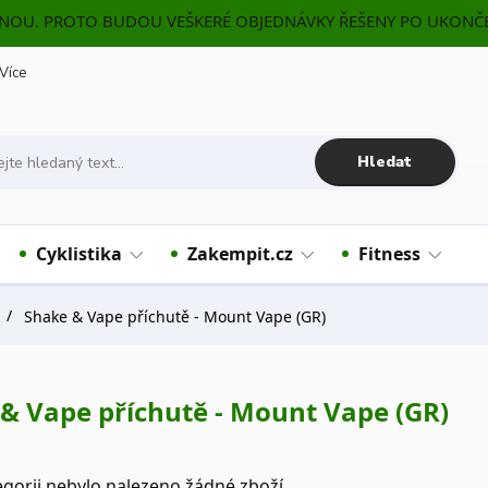
ENOU. PROTO BUDOU VEŠKERÉ OBJEDNÁVKY ŘEŠENY PO UKONČE
Více
Hledat
Cyklistika
Zakempit.cz
Fitness
Shake & Vape příchutě - Mount Vape (GR)
& Vape příchutě - Mount Vape (GR)
egorii nebylo nalezeno žádné zboží.