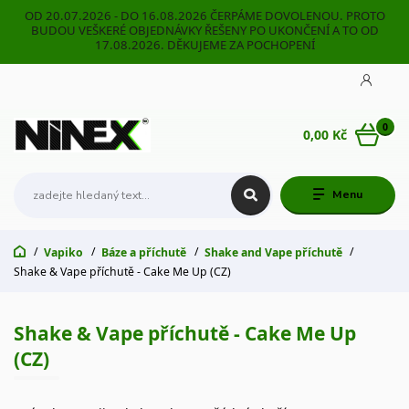
OD 20.07.2026 - DO 16.08.2026 ČERPÁME DOVOLENOU. PROTO
BUDOU VEŠKERÉ OBJEDNÁVKY ŘEŠENY PO UKONČENÍ A TO OD
17.08.2026. DĚKUJEME ZA POCHOPENÍ
0
0,00 Kč
Menu
Vapiko
Báze a příchutě
Shake and Vape příchutě
Shake & Vape příchutě - Cake Me Up (CZ)
Shake & Vape příchutě - Cake Me Up
(CZ)