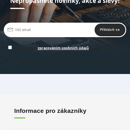
Nepropásněte novinky, akce a slevy!
Přihlásit se
Souhlasím se
zpracováním osobních údajů
za účelem rozesílky
newsletteru.
Můžete se kdykoli odhlásit. Zasíláme obvykle jednou za 14 -30 dní.
Informace pro zákazníky