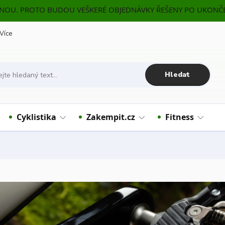
ENOU. PROTO BUDOU VEŠKERÉ OBJEDNÁVKY ŘEŠENY PO UKONČE
Více
Hledat
Cyklistika
Zakempit.cz
Fitness