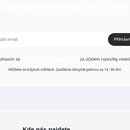
Nepropásněte novinky, akce a slevy!
Přihlási
hlasím se
zpracováním osobních údajů
za účelem rozesílky newsl
Můžete se kdykoli odhlásit. Zasíláme obvykle jednou za 14 -30 dní.
Kde nás najdete