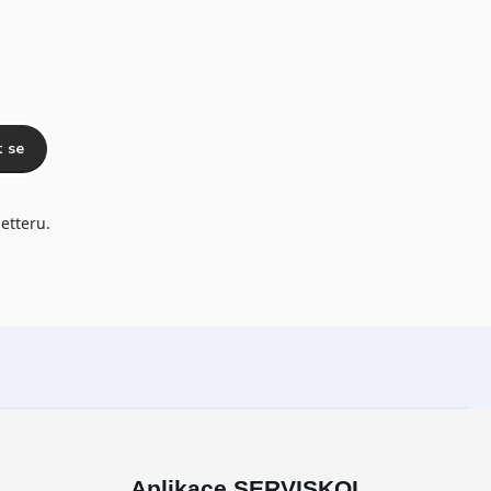
t se
etteru.
Aplikace SERVISKOL