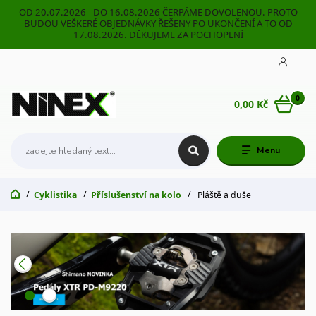
OD 20.07.2026 - DO 16.08.2026 ČERPÁME DOVOLENOU. PROTO
BUDOU VEŠKERÉ OBJEDNÁVKY ŘEŠENY PO UKONČENÍ A TO OD
17.08.2026. DĚKUJEME ZA POCHOPENÍ
0
0,00 Kč
Menu
Cyklistika
Příslušenství na kolo
Pláště a duše