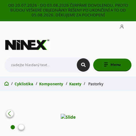
OD 20.07.2026 - DO 03.08.2026 ČERPÁME DOVOLENOU. PROTO
BUDOU VEŠKERÉ OBJEDNÁVKY ŘEŠENY PO UKONČENÍ A TO OD
05.08.2026. DĚKUJEME ZA POCHOPENÍ
Menu
Cyklistika
Komponenty
Kazety
Pastorky