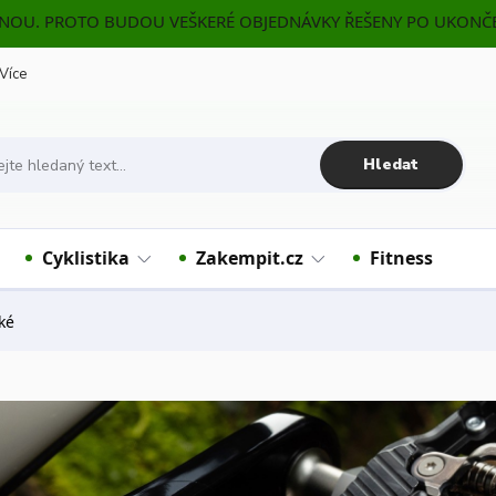
ENOU. PROTO BUDOU VEŠKERÉ OBJEDNÁVKY ŘEŠENY PO UKONČE
Více
Hledat
Cyklistika
Zakempit.cz
Fitness
ké