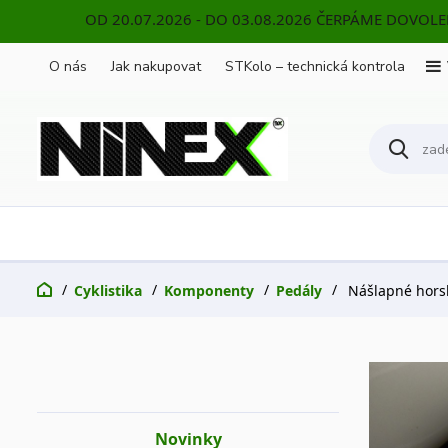
OD 20.07.2026 - DO 03.08.2026 ČERPÁME DOVOL
O nás
Jak nakupovat
STKolo – technická kontrola
Cyklistika
Komponenty
Pedály
Nášlapné hors
Novinky