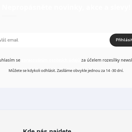
Nepropásněte novinky, akce a slevy!
Přihlási
hlasím se
zpracováním osobních údajů
za účelem rozesílky newsl
Můžete se kdykoli odhlásit. Zasíláme obvykle jednou za 14 -30 dní.
Kde nás najdete