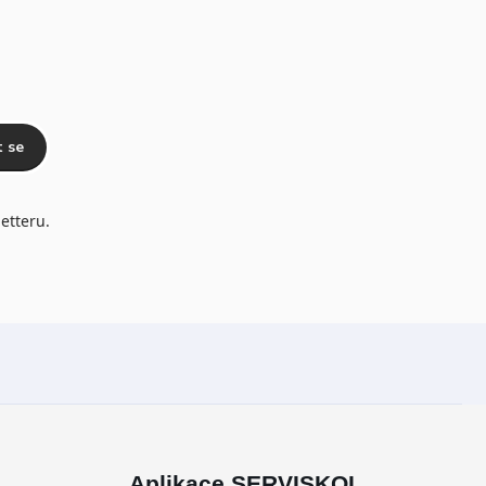
t se
etteru.
Aplikace SERVISKOL