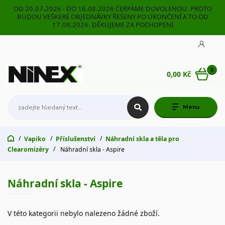
OD 20.07.2026 - DO 16.08.2026 ČERPÁME DOVOLENOU. PROTO
BUDOU VEŠKERÉ OBJEDNÁVKY ŘEŠENY PO UKONČENÍ A TO OD
17.08.2026. DĚKUJEME ZA POCHOPENÍ
0
0,00 Kč
Menu
Vapiko
Příslušenství
Náhradní skla a těla pro
Clearomizéry
Náhradní skla - Aspire
Náhradní skla - Aspire
V této kategorii nebylo nalezeno žádné zboží.