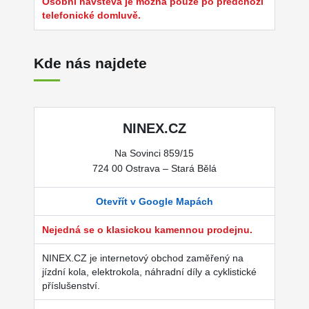
Osobní návštěva je možná pouze po předchozí
telefonické domluvě.
Kde nás najdete
NINEX.CZ
Na Sovinci 859/15
724 00 Ostrava – Stará Bělá
Otevřít v Google Mapách
Nejedná se o klasickou kamennou prodejnu.
NINEX.CZ je internetový obchod zaměřený na
jízdní kola, elektrokola, náhradní díly a cyklistické
příslušenství.