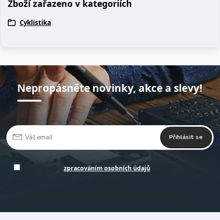
Zboží zařazeno v kategoriích
Cyklistika
Nepropásněte novinky, akce a slevy!
Přihlásit se
Souhlasím se
zpracováním osobních údajů
za účelem rozesílky
newsletteru.
Můžete se kdykoli odhlásit. Zasíláme obvykle jednou za 14 -30 dní.