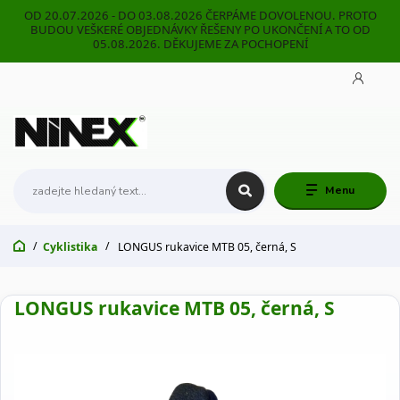
OD 20.07.2026 - DO 03.08.2026 ČERPÁME DOVOLENOU. PROTO
BUDOU VEŠKERÉ OBJEDNÁVKY ŘEŠENY PO UKONČENÍ A TO OD
05.08.2026. DĚKUJEME ZA POCHOPENÍ
Menu
Cyklistika
LONGUS rukavice MTB 05, černá, S
LONGUS rukavice MTB 05, černá, S