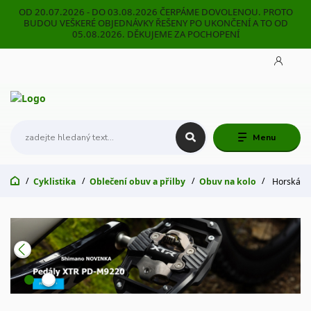
OD 20.07.2026 - DO 03.08.2026 ČERPÁME DOVOLENOU. PROTO
BUDOU VEŠKERÉ OBJEDNÁVKY ŘEŠENY PO UKONČENÍ A TO OD
05.08.2026. DĚKUJEME ZA POCHOPENÍ
Menu
Cyklistika
Oblečení obuv a přilby
Obuv na kolo
Horská