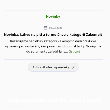
Novinky
06.03.2026
Novinka: Láhve na pití a termoláhve v kategorii Zakempit
Rozšiřujeme nabídku v kategorii Zakempit o další praktické
vybavení pro cestování, kempování a outdoor aktivity. Nově jsme
do sortimentu zařadili láhv...
číst celé
Zobrazit všechny novinky
Nepropásněte novinky, akce a slevy!