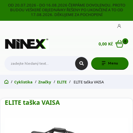
OD 20.07.2026 - DO 16.08.2026 ČERPÁME DOVOLENOU. PROTO
BUDOU VEŠKERÉ OBJEDNÁVKY ŘEŠENY PO UKONČENÍ A TO OD
17.08.2026. DĚKUJEME ZA POCHOPENÍ
0
0,00 Kč
Menu
Cyklistika
Značky
ELITE
ELITE taška VAISA
ELITE taška VAISA