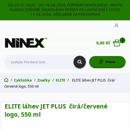
OD 20.07.2026 - DO 16.08.2026 ČERPÁME DOVOLENOU. PROTO
BUDOU VEŠKERÉ OBJEDNÁVKY ŘEŠENY PO UKONČENÍ A TO OD
17.08.2026. DĚKUJEME ZA POCHOPENÍ
0
0,00 Kč
Menu
Cyklistika
Značky
ELITE
ELITE láhev JET PLUS čirá/
červené logo, 550 ml
ELITE láhev JET PLUS čirá/červené
logo, 550 ml