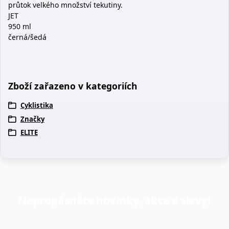
průtok velkého množství tekutiny.
JET
950 ml
černá/šedá
Zboží zařazeno v kategoriích
Cyklistika
Značky
ELITE
Nepropásněte novinky, akce a slevy!