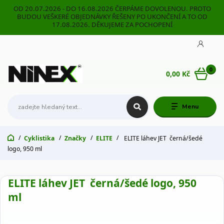
OD 20.07.2026 - DO 16.08.2026 ČERPÁME DOVOLENOU. PROTO
BUDOU VEŠKERÉ OBJEDNÁVKY ŘEŠENY PO UKONČENÍ A TO OD
17.08.2026. DĚKUJEME ZA POCHOPENÍ
0
0,00 Kč
Menu
Cyklistika
Značky
ELITE
ELITE láhev JET černá/šedé
logo, 950 ml
ELITE láhev JET černá/šedé logo, 950
ml