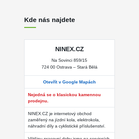
Kde nás najdete
NINEX.CZ
Na Sovinci 859/15
724 00 Ostrava – Stará Bělá
Otevřít v Google Mapách
Nejedná se o klasickou kamennou
prodejnu.
NINEX.CZ je internetový obchod
zaměřený na jízdní kola, elektrokola,
náhradní díly a cyklistické příslušenství.
Většinu pracovní doby jsme na servisních