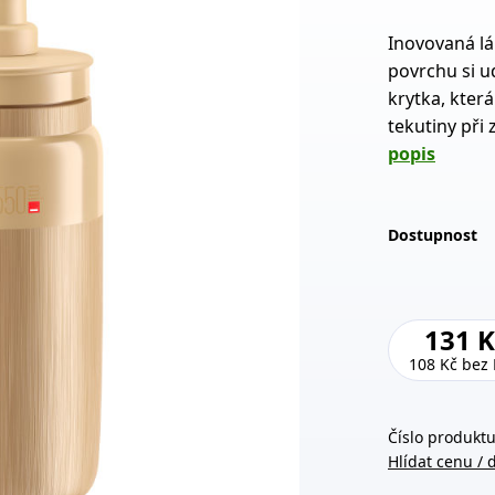
Inovovaná lá
povrchu si u
krytka, která
tekutiny při
popis
Dostupnost
131 K
108 Kč
bez
Číslo produktu
Hlídat cenu / 