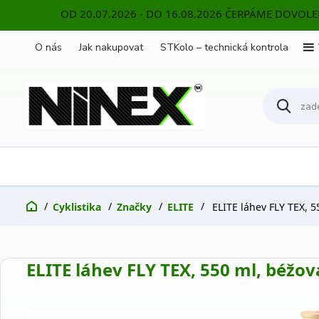
OD 20.07.2026 - DO 16.08.2026 ČERPÁME DOVOL
O nás
Jak nakupovat
STKolo – technická kontrola
Cyklistika
Značky
ELITE
ELITE láhev FLY TEX, 5
ELITE láhev FLY TEX, 550 ml, béžov