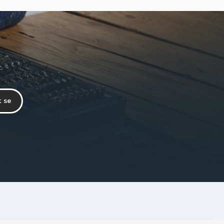
t se
etteru.