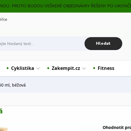
ENOU. PROTO BUDOU VEŠKERÉ OBJEDNÁVKY ŘEŠENY PO UKONČE
Více
Hledat
Cyklistika
Zakempit.cz
Fitness
50 ml, béžová
á
Ohodnotit pr