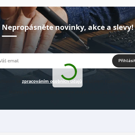
Nepropásněte novinky, akce a slevy!
Přihlási
hlasím se
zpracováním osobních údajů
za účelem rozesílky newsl
Můžete se kdykoli odhlásit. Zasíláme obvykle jednou za 14 -30 dní.