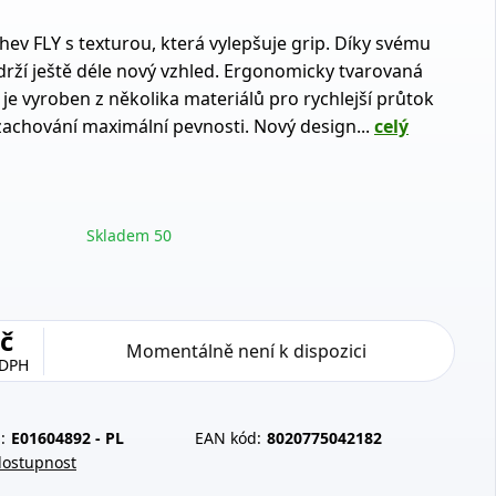
hev FLY s texturou, která vylepšuje grip. Díky svému
drží ještě déle nový vzhled. Ergonomicky tvarovaná
 je vyroben z několika materiálů pro rychlejší průtok
 zachování maximální pevnosti. Nový design...
celý
Skladem 50
č
Momentálně není k dispozici
 DPH
:
E01604892 - PL
EAN kód:
8020775042182
dostupnost