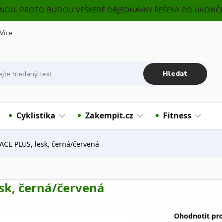
ENOU. PROTO BUDOU VEŠKERÉ OBJEDNÁVKY ŘEŠENY PO UKONČE
Více
Hledat
Cyklistika
Zakempit.cz
Fitness
CE PLUS, lesk, černá/červená
sk, černá/červená
Ohodnotit pr