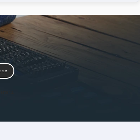
t se
etteru.