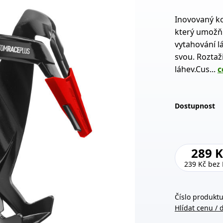
Inovovaný k
který umožňu
vytahování l
svou. Roztaž
láhev.Cus...
c
Dostupnost
289 K
239 Kč
bez
Číslo produktu
Hlídat cenu / 