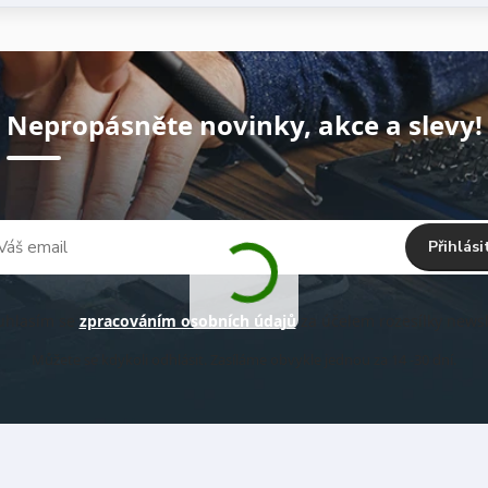
Nepropásněte novinky, akce a slevy!
Přihlási
hlasím se
zpracováním osobních údajů
za účelem rozesílky newsl
Můžete se kdykoli odhlásit. Zasíláme obvykle jednou za 14 -30 dní.