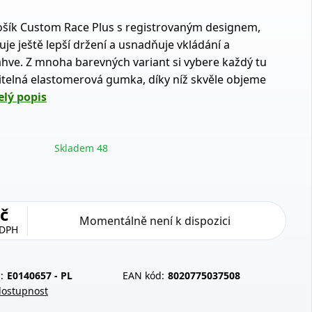
ošík Custom Race Plus s registrovaným designem,
je ještě lepší držení a usnadňuje vkládání a
áhve. Z mnoha barevných variant si vybere každý tu
itelná elastomerová gumka, díky níž skvěle objeme
elý popis
Skladem 48
č
Momentálně není k dispozici
 DPH
:
E0140657 - PL
EAN kód:
8020775037508
dostupnost