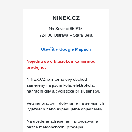
NINEX.CZ
Na Sovinci 859/15
724 00 Ostrava – Stará Bělá
Otevřít v Google Mapách
Nejedná se o klasickou kamennou
prodejnu.
NINEX.CZ je internetový obchod
zaměřený na jízdní kola, elektrokola,
náhradní díly a cyklistické příslušenství.
Většinu pracovní doby jsme na servisních
výjezdech nebo expedujeme objednávky.
Na uvedené adrese není provozována
běžná maloobchodní prodejna.