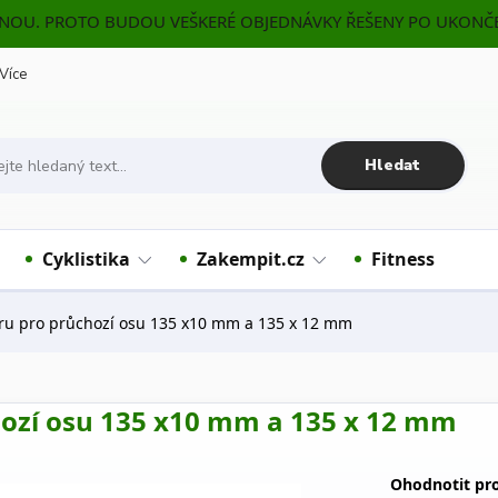
ENOU. PROTO BUDOU VEŠKERÉ OBJEDNÁVKY ŘEŠENY PO UKONČE
Více
Hledat
Cyklistika
Zakempit.cz
Fitness
ru pro průchozí osu 135 x10 mm a 135 x 12 mm
hozí osu 135 x10 mm a 135 x 12 mm
Ohodnotit pr