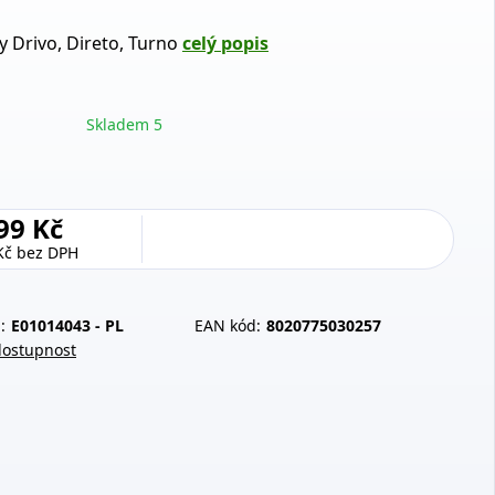
y Drivo, Direto, Turno
celý popis
Skladem 5
99 Kč
Kč
bez DPH
:
E01014043 - PL
EAN kód:
8020775030257
dostupnost