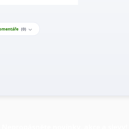
omentáře
0
Nepropásněte novinky, akce a slevy!