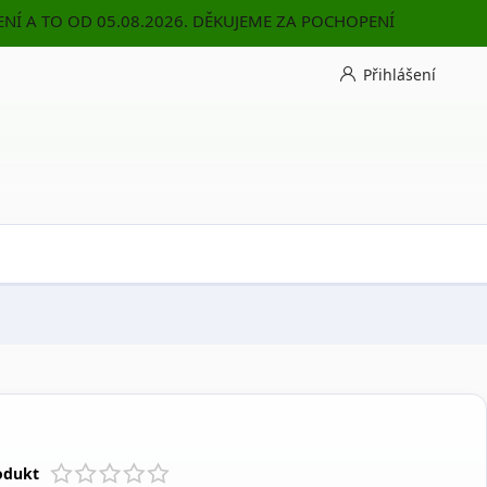
NÍ A TO OD 05.08.2026. DĚKUJEME ZA POCHOPENÍ
Přihlášení
odukt