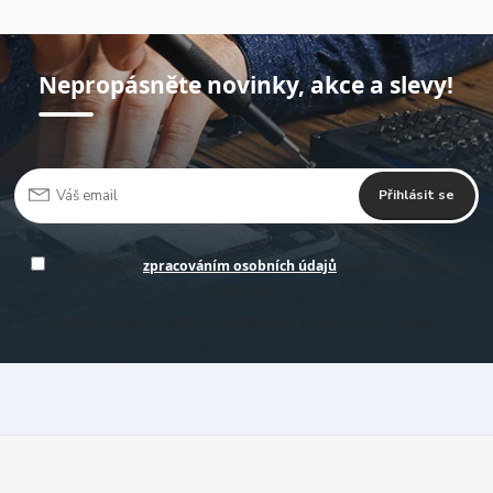
Nepropásněte novinky, akce a slevy!
Přihlásit se
Souhlasím se
zpracováním osobních údajů
za účelem rozesílky
newsletteru.
Můžete se kdykoli odhlásit. Zasíláme obvykle jednou za 14 -30 dní.