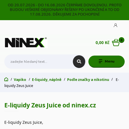
OD 20.07.2026 - DO 16.08.2026 ČERPÁME DOVOLENOU. PROTO
BUDOU VEŠKERÉ OBJEDNÁVKY ŘEŠENY PO UKONČENÍ A TO OD
17.08.2026. DĚKUJEME ZA POCHOPENÍ
0
0,00 Kč
Menu
Vapiko
E-liquidy, náplně
Podle značky a nikotinu
E-
liquidy Zeus Juice
E-liquidy Zeus Juice od ninex.cz
E-liquidy Zeus Juice,