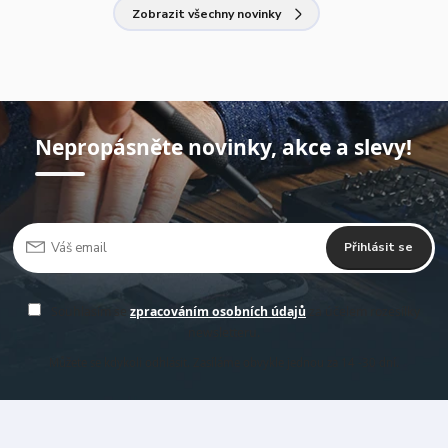
Zobrazit všechny novinky
Nepropásněte novinky, akce a slevy!
Přihlásit se
Souhlasím se
zpracováním osobních údajů
za účelem rozesílky
newsletteru.
Můžete se kdykoli odhlásit. Zasíláme obvykle jednou za 14 -30 dní.