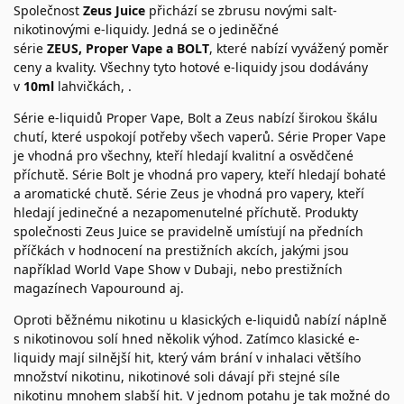
Společnost
Zeus Juice
přichází se zbrusu novými salt-
nikotinovými e-liquidy. Jedná se o jediněčné
série
ZEUS, Proper Vape a BOLT
, které nabízí vyvážený poměr
ceny a kvality. Všechny tyto hotové e-liquidy jsou dodávány
v
10ml
lahvičkách, .
Série e-liquidů Proper Vape, Bolt a Zeus nabízí širokou škálu
chutí, které uspokojí potřeby všech vaperů. Série Proper Vape
je vhodná pro všechny, kteří hledají kvalitní a osvědčené
příchutě. Série Bolt je vhodná pro vapery, kteří hledají bohaté
a aromatické chutě. Série Zeus je vhodná pro vapery, kteří
hledají jedinečné a nezapomenutelné příchutě. Produkty
společnosti Zeus Juice se pravidelně umísťují na předních
příčkách v hodnocení na prestižních akcích, jakými jsou
například World Vape Show v Dubaji, nebo prestižních
magazínech Vapouround aj.
Oproti běžnému nikotinu u klasických e-liquidů nabízí náplně
s nikotinovou solí hned několik výhod. Zatímco klasické e-
liquidy mají silnější hit, který vám brání v inhalaci většího
množství nikotinu, nikotinové soli dávají při stejné síle
nikotinu mnohem slabší hit. V jednom potahu je tak možné do