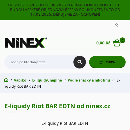
OD 20.07.2026 - DO 16.08.2026 ČERPÁME DOVOLENOU. PROTO
BUDOU VEŠKERÉ OBJEDNÁVKY ŘEŠENY PO UKONČENÍ A TO OD
17.08.2026. DĚKUJEME ZA POCHOPENÍ
0
0,00 Kč
Menu
Vapiko
E-liquidy, náplně
Podle značky a nikotinu
E-
liquidy Riot BAR EDTN
E-liquidy Riot BAR EDTN od ninex.cz
E-liquidy Riot BAR EDTN