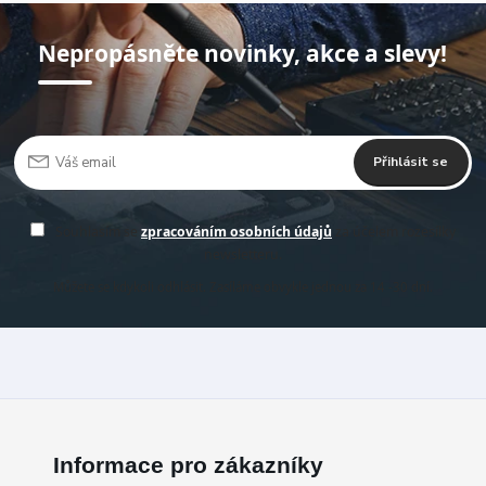
Nepropásněte novinky, akce a slevy!
Přihlásit se
Souhlasím se
zpracováním osobních údajů
za účelem rozesílky
newsletteru.
Můžete se kdykoli odhlásit. Zasíláme obvykle jednou za 14 -30 dní.
Informace pro zákazníky