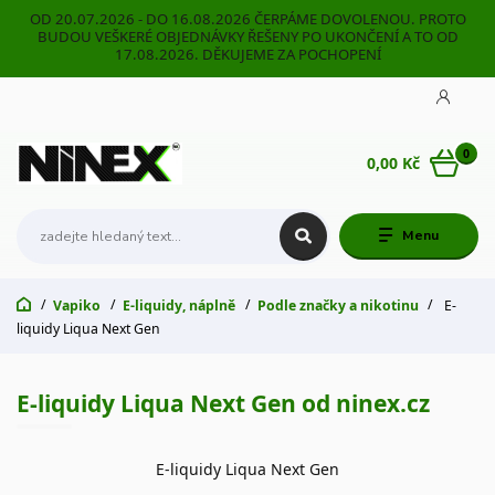
OD 20.07.2026 - DO 16.08.2026 ČERPÁME DOVOLENOU. PROTO
BUDOU VEŠKERÉ OBJEDNÁVKY ŘEŠENY PO UKONČENÍ A TO OD
17.08.2026. DĚKUJEME ZA POCHOPENÍ
0
0,00 Kč
Menu
Vapiko
E-liquidy, náplně
Podle značky a nikotinu
E-
liquidy Liqua Next Gen
E-liquidy Liqua Next Gen od ninex.cz
E-liquidy Liqua Next Gen