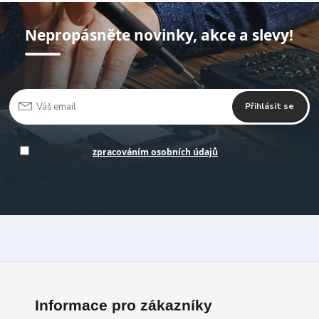
Nepropásněte novinky, akce a slevy!
Přihlásit se
Souhlasím se
zpracováním osobních údajů
za účelem rozesílky
newsletteru.
Můžete se kdykoli odhlásit. Zasíláme obvykle jednou za 14 -30 dní.
Informace pro zákazníky