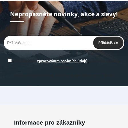
Nepropásněte novinky, akce a slevy!
Přihlásit se
Souhlasím se
zpracováním osobních údajů
za účelem rozesílky
newsletteru.
Můžete se kdykoli odhlásit. Zasíláme obvykle jednou za 14 -30 dní.
Informace pro zákazníky