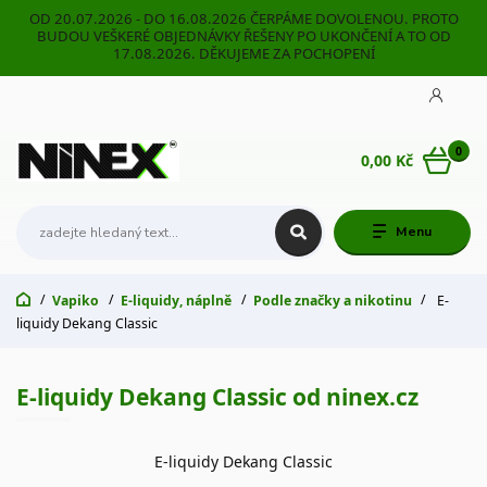
OD 20.07.2026 - DO 16.08.2026 ČERPÁME DOVOLENOU. PROTO
BUDOU VEŠKERÉ OBJEDNÁVKY ŘEŠENY PO UKONČENÍ A TO OD
17.08.2026. DĚKUJEME ZA POCHOPENÍ
0
0,00 Kč
Menu
Vapiko
E-liquidy, náplně
Podle značky a nikotinu
E-
liquidy Dekang Classic
E-liquidy Dekang Classic od ninex.cz
E-liquidy Dekang Classic