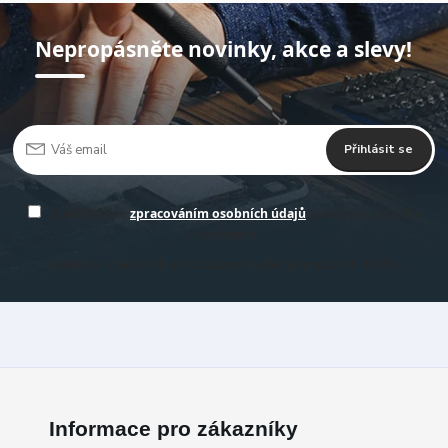
Nepropásněte novinky, akce a slevy!
Přihlásit se
Souhlasím se
zpracováním osobních údajů
za účelem rozesílky
newsletteru.
Můžete se kdykoli odhlásit. Zasíláme obvykle jednou za 14 -30 dní.
Informace pro zákazníky