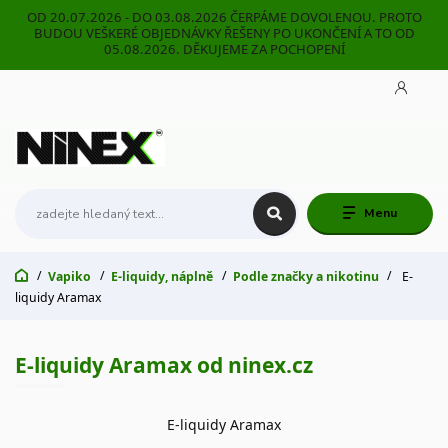
OD 20.07.2026 - DO 03.08.2026 ČERPÁME DOVOLENOU. PROTO
BUDOU VEŠKERÉ OBJEDNÁVKY ŘEŠENY PO UKONČENÍ A TO OD
05.08.2026. DĚKUJEME ZA POCHOPENÍ
Menu
Vapiko
E-liquidy, náplně
Podle značky a nikotinu
E-
liquidy Aramax
E-liquidy Aramax od ninex.cz
E-liquidy Aramax