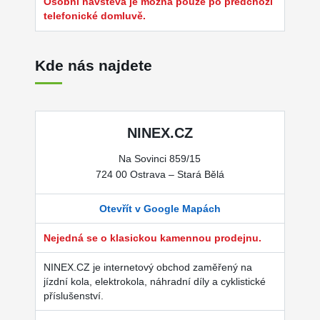
Osobní návštěva je možná pouze po předchozí
telefonické domluvě.
Kde nás najdete
NINEX.CZ
Na Sovinci 859/15
724 00 Ostrava – Stará Bělá
Otevřít v Google Mapách
Nejedná se o klasickou kamennou prodejnu.
NINEX.CZ je internetový obchod zaměřený na
jízdní kola, elektrokola, náhradní díly a cyklistické
příslušenství.