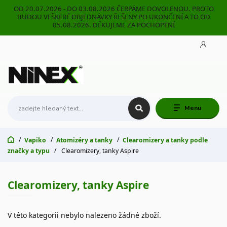
OD 20.07.2026 - DO 03.08.2026 ČERPÁME DOVOLENOU. PROTO
BUDOU VEŠKERÉ OBJEDNÁVKY ŘEŠENY PO UKONČENÍ A TO OD
05.08.2026. DĚKUJEME ZA POCHOPENÍ
Menu
Vapiko
Atomizéry a tanky
Clearomizery a tanky podle
značky a typu
Clearomizery, tanky Aspire
Clearomizery, tanky Aspire
V této kategorii nebylo nalezeno žádné zboží.