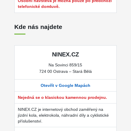
Osobní návštěva je možná pouze po předchozí
telefonické domluvě.
Kde nás najdete
NINEX.CZ
Na Sovinci 859/15
724 00 Ostrava – Stará Bělá
Otevřít v Google Mapách
Nejedná se o klasickou kamennou prodejnu.
NINEX.CZ je internetový obchod zaměřený na
jízdní kola, elektrokola, náhradní díly a cyklistické
příslušenství.