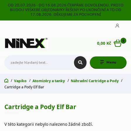
OD 20.07.2026 - DO 16.08.2026 ČERPÁME DOVOLENOU. PROTO
BUDOU VEŠKERÉ OBJEDNÁVKY ŘEŠENY PO UKONČENÍ A TO OD
17.08.2026. DĚKUJEME ZA POCHOPENÍ
0
0,00 Kč
Menu
Vapiko
Atomizéry a tanky
Náhradní Cartridge a Pody
Cartridge a Pody Elf Bar
Cartridge a Pody Elf Bar
V této kategorii nebylo nalezeno žádné zboží.