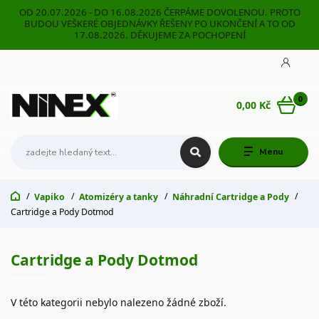
OD 20.07.2026 - DO 16.08.2026 ČERPÁME DOVOLENOU. PROTO
BUDOU VEŠKERÉ OBJEDNÁVKY ŘEŠENY PO UKONČENÍ A TO OD
17.08.2026. DĚKUJEME ZA POCHOPENÍ
0
0,00 Kč
Menu
Vapiko
Atomizéry a tanky
Náhradní Cartridge a Pody
Cartridge a Pody Dotmod
Cartridge a Pody Dotmod
V této kategorii nebylo nalezeno žádné zboží.