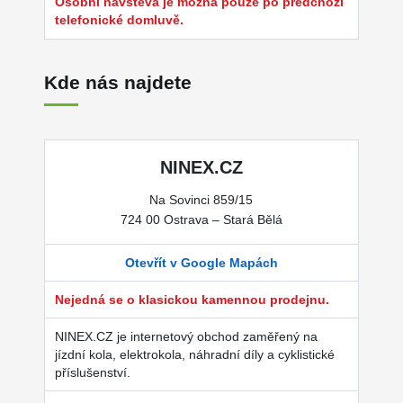
Osobní návštěva je možná pouze po předchozí
telefonické domluvě.
Kde nás najdete
NINEX.CZ
Na Sovinci 859/15
724 00 Ostrava – Stará Bělá
Otevřít v Google Mapách
Nejedná se o klasickou kamennou prodejnu.
NINEX.CZ je internetový obchod zaměřený na
jízdní kola, elektrokola, náhradní díly a cyklistické
příslušenství.