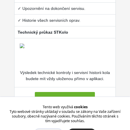
✓ Upozornění na dokončení servisu.
✓ Historie všech servisních oprav.
Technický průkaz STKolo
Výsledek technické kontroly i servisní historii kola
budete mít vždy uloženou přímo v aplikaci.
Více o SERVISKOL.COM
Tento web využívá
cookies
Tyto webové stránky ukládají v souladu se zákony na Vaše zařízení
soubory, obecně nazývané cookies. Používáním těchto stránek s
Aplikace je zdarma pro Android i iPhone.
tím vyjadřujete souhlas.