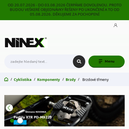
OD 20.07.2026 - DO 03.08.2026 ČERPÁME DOVOLENOU. PROTO
BUDOU VEŠKERÉ OBJEDNÁVKY ŘEŠENY PO UKONČENÍ A TO OD
05.08.2026. DĚKUJEME ZA POCHOPENÍ
Menu
Cyklistika
Komponenty
Brzdy
Brzdové třmeny