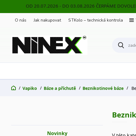
OD 20.07.2026 - DO 03.08.2026 ČERPÁME DOVOL
O nás
Jak nakupovat
STKolo – technická kontrola
Vapiko
Báze a příchutě
Beznikotinové báze
Be
Beznik
Novinky
V této kat