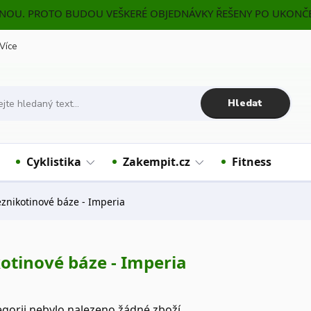
ENOU. PROTO BUDOU VEŠKERÉ OBJEDNÁVKY ŘEŠENY PO UKONČE
Více
Hledat
Cyklistika
Zakempit.cz
Fitness
znikotinové báze - Imperia
otinové báze - Imperia
egorii nebylo nalezeno žádné zboží.