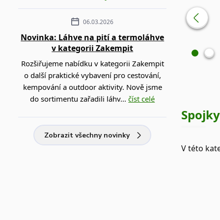
06.03.2026
Novinka: Láhve na pití a termoláhve
v kategorii Zakempit
Rozšiřujeme nabídku v kategorii Zakempit
o další praktické vybavení pro cestování,
kempování a outdoor aktivity. Nově jsme
do sortimentu zařadili láhv...
číst celé
Spojky
Zobrazit všechny novinky
V této kat