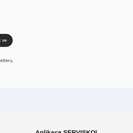
t se
etteru.
Aplikace SERVISKOL