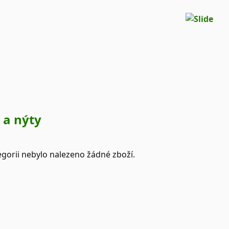
 a nýty
egorii nebylo nalezeno žádné zboží.