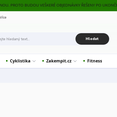
ENOU. PROTO BUDOU VEŠKERÉ OBJEDNÁVKY ŘEŠENY PO UKONČE
Více
Hledat
Cyklistika
Zakempit.cz
Fitness