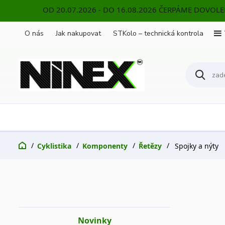
OD 20.07.2026 - DO 16.08.2026 ČERPÁME DOVOL
O nás
Jak nakupovat
STKolo – technická kontrola
Cyklistika
Komponenty
Řetězy
Spojky a nýty
Novinky