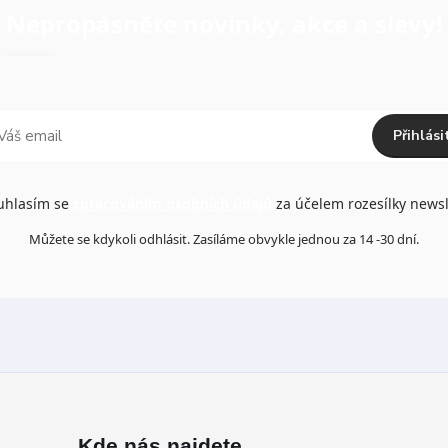
Nepropásněte novinky, akce a slevy!
Přihlási
hlasím se
zpracováním osobních údajů
za účelem rozesílky newsl
Můžete se kdykoli odhlásit. Zasíláme obvykle jednou za 14 -30 dní.
Kde nás najdete