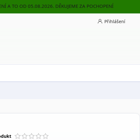
NÍ A TO OD 05.08.2026. DĚKUJEME ZA POCHOPENÍ
Přihlášení
odukt