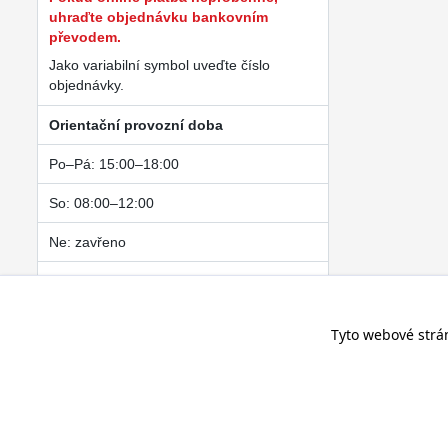
uhraďte objednávku bankovním
převodem.
Jako variabilní symbol uveďte číslo
objednávky.
Orientační provozní doba
Po–Pá: 15:00–18:00
So: 08:00–12:00
Ne: zavřeno
Osobní návštěva je možná pouze po
předchozí telefonické domluvě.
Tyto webové strá