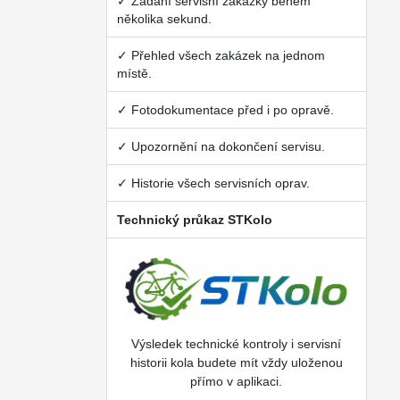
✓ Zadání servisní zakázky během
několika sekund.
✓ Přehled všech zakázek na jednom
místě.
✓ Fotodokumentace před i po opravě.
✓ Upozornění na dokončení servisu.
✓ Historie všech servisních oprav.
Technický průkaz STKolo
Výsledek technické kontroly i servisní
historii kola budete mít vždy uloženou
přímo v aplikaci.