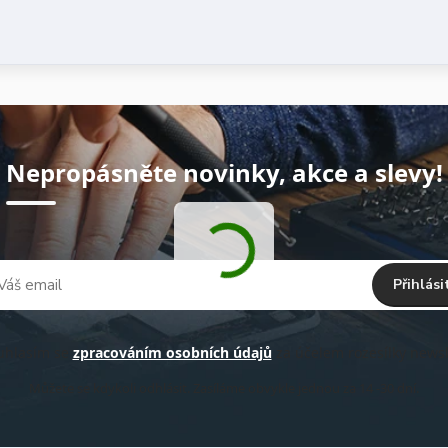
Nepropásněte novinky, akce a slevy!
Přihlási
hlasím se
zpracováním osobních údajů
za účelem rozesílky newsl
Můžete se kdykoli odhlásit. Zasíláme obvykle jednou za 14 -30 dní.