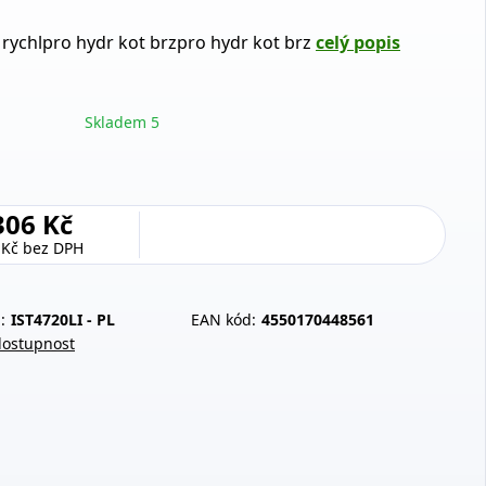
rychlpro hydr kot brzpro hydr kot brz
celý popis
Skladem 5
306 Kč
 Kč
bez DPH
:
IST4720LI - PL
EAN kód:
4550170448561
dostupnost