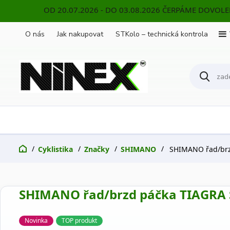
OD 20.07.2026 - DO 03.08.2026 ČERPÁME DOVOL
O nás
Jak nakupovat
STKolo – technická kontrola
Cyklistika
Značky
SHIMANO
SHIMANO řad/brzd 
SHIMANO řad/brzd páčka TIAGRA ST
Novinka
TOP produkt