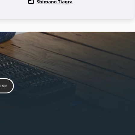
Shimano Tiagra
t se
etteru.