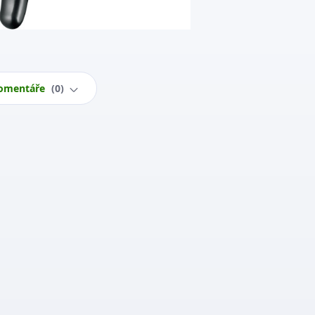
omentáře
0