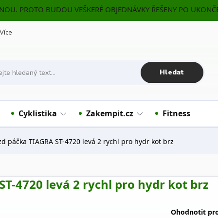
ENOU. PROTO BUDOU VEŠKERÉ OBJEDNÁVKY ŘEŠENY PO UKONČE
Více
Hledat
Cyklistika
Zakempit.cz
Fitness
páčka TIAGRA ST-4720 levá 2 rychl pro hydr kot brz
-4720 levá 2 rychl pro hydr kot brz
Ohodnotit pr