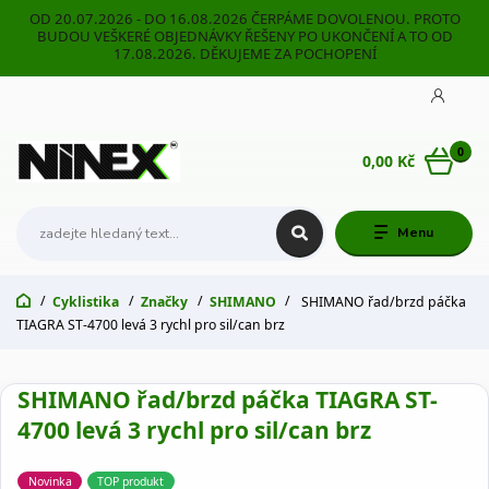
OD 20.07.2026 - DO 16.08.2026 ČERPÁME DOVOLENOU. PROTO
BUDOU VEŠKERÉ OBJEDNÁVKY ŘEŠENY PO UKONČENÍ A TO OD
17.08.2026. DĚKUJEME ZA POCHOPENÍ
0
0,00 Kč
Menu
Cyklistika
Značky
SHIMANO
SHIMANO řad/brzd páčka
TIAGRA ST-4700 levá 3 rychl pro sil/can brz
SHIMANO řad/brzd páčka TIAGRA ST-
4700 levá 3 rychl pro sil/can brz
Novinka
TOP produkt