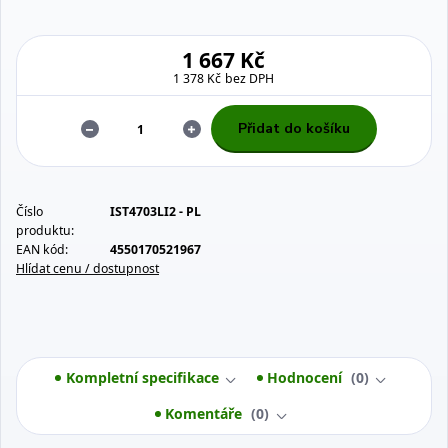
1 667 Kč
1 378 Kč
bez DPH
Přidat do košíku
Číslo
IST4703LI2 - PL
produktu:
EAN kód:
4550170521967
Hlídat cenu / dostupnost
Kompletní specifikace
Hodnocení
0
Komentáře
0