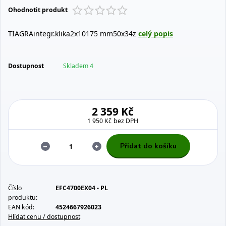
Ohodnotit produkt
TIAGRAintegr.klika2x10175 mm50x34z
celý popis
Dostupnost
Skladem 4
2 359 Kč
1 950 Kč
bez DPH
Přidat do košíku
Číslo
EFC4700EX04 - PL
produktu:
EAN kód:
4524667926023
Hlídat cenu / dostupnost