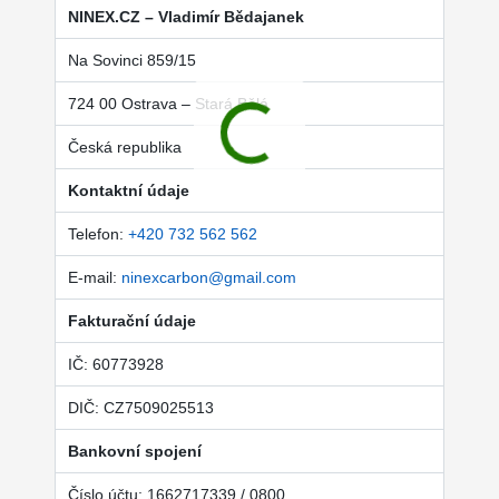
NINEX.CZ – Vladimír Bědajanek
Na Sovinci 859/15
724 00 Ostrava – Stará Bělá
Česká republika
Kontaktní údaje
Telefon:
+420 732 562 562
E-mail:
ninexcarbon@gmail.com
Fakturační údaje
IČ: 60773928
DIČ: CZ7509025513
Bankovní spojení
Číslo účtu: 1662717339 / 0800