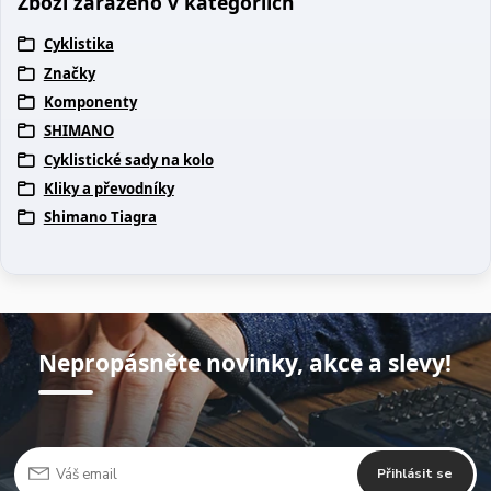
Zboží zařazeno v kategoriích
Cyklistika
Značky
Komponenty
SHIMANO
Cyklistické sady na kolo
Kliky a převodníky
Shimano Tiagra
Nepropásněte novinky, akce a slevy!
Přihlásit se