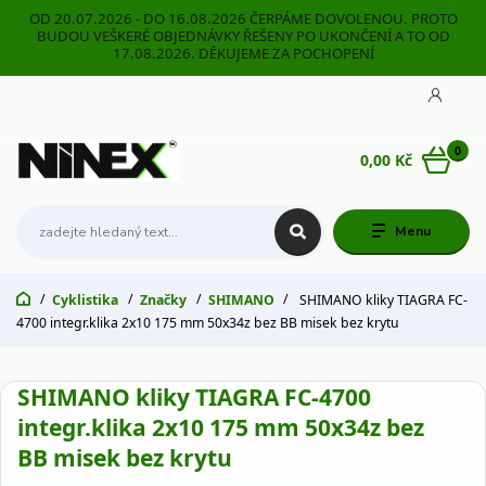
OD 20.07.2026 - DO 16.08.2026 ČERPÁME DOVOLENOU. PROTO
BUDOU VEŠKERÉ OBJEDNÁVKY ŘEŠENY PO UKONČENÍ A TO OD
17.08.2026. DĚKUJEME ZA POCHOPENÍ
0
0,00 Kč
Menu
Cyklistika
Značky
SHIMANO
SHIMANO kliky TIAGRA FC-
4700 integr.klika 2x10 175 mm 50x34z bez BB misek bez krytu
SHIMANO kliky TIAGRA FC-4700
integr.klika 2x10 175 mm 50x34z bez
BB misek bez krytu