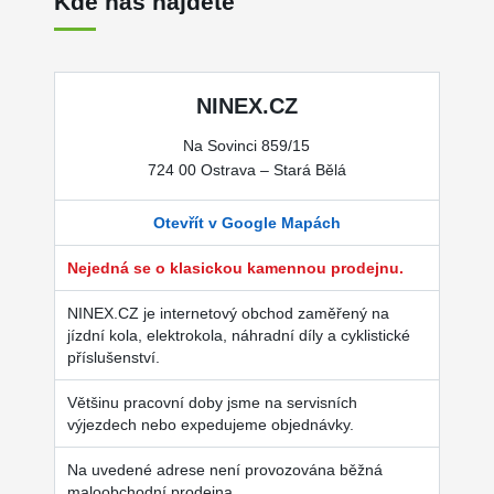
Kde nás najdete
NINEX.CZ
Na Sovinci 859/15
724 00 Ostrava – Stará Bělá
Otevřít v Google Mapách
Nejedná se o klasickou kamennou prodejnu.
NINEX.CZ je internetový obchod zaměřený na
jízdní kola, elektrokola, náhradní díly a cyklistické
příslušenství.
Většinu pracovní doby jsme na servisních
výjezdech nebo expedujeme objednávky.
Na uvedené adrese není provozována běžná
maloobchodní prodejna.