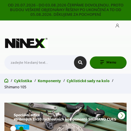
OD 20.07.2026 - DO 03.08.2026 ČERPÁME DOVOLENOU. PROTO
BUDOU VEŠKERÉ OBJEDNÁVKY ŘEŠENY PO UKONČENÍ A TO OD
05.08.2026. DĚKUJEME ZA POCHOPENÍ
Menu
Cyklistika
Komponenty
Cyklistické sady na kolo
Shimano 105