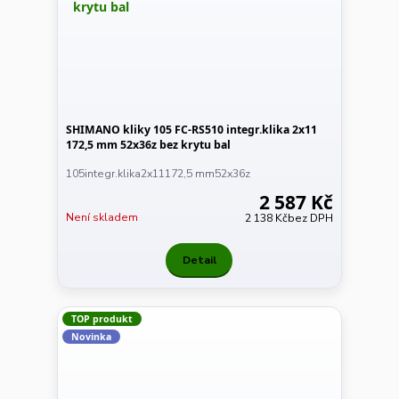
SHIMANO kliky 105 FC-RS510 integr.klika 2x11
172,5 mm 52x36z bez krytu bal
105integr.klika2x11172,5 mm52x36z
2 587 Kč
Není skladem
2 138 Kč
bez DPH
Detail
TOP produkt
Novinka