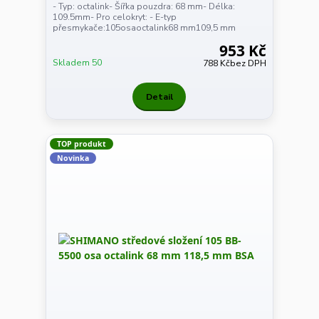
- Typ: octalink- Šířka pouzdra: 68 mm- Délka:
109.5mm- Pro celokryt: - E-typ
přesmykače:105osaoctalink68 mm109,5 mm
953 Kč
Skladem 50
788 Kč
bez DPH
Detail
TOP produkt
Novinka