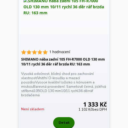
1 hodnocení
SHIMANO nába zadní 105 FH-R7000 OLD 130 mm
10/11 rychl 36 děr ráf brzda RU: 163 mm
Vysoká odolnost, klidný chod pro zachování
vlastnostíVnitřní O-kroužky a mazací
pouzdroVysoce kvalitní ložisko s kónusem a
miskouBarevná provedení: Sametově černá, jiskřivá
stříbrná105OLD 130 mm10/11 rychl36 děrráf
brzdačerná
1 333 Kč
Není skladem
1 102 Kč
bez DPH
Detail