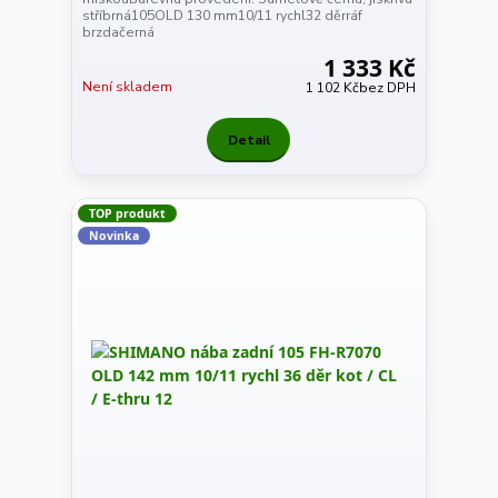
stříbrná105OLD 130 mm10/11 rychl32 děrráf
brzdačerná
1 333 Kč
Není skladem
1 102 Kč
bez DPH
Detail
TOP produkt
Novinka