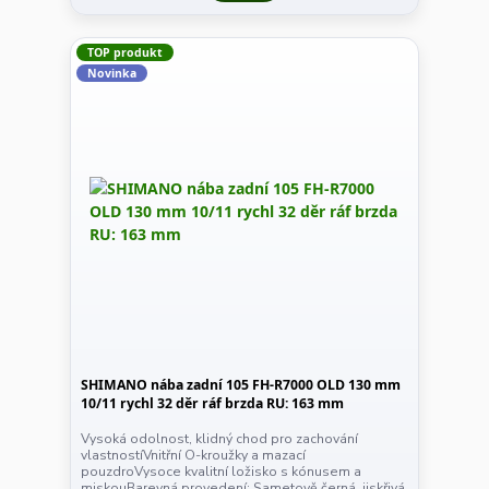
TOP produkt
Novinka
SHIMANO nába zadní 105 FH-R7000 OLD 130 mm
10/11 rychl 32 děr ráf brzda RU: 163 mm
Vysoká odolnost, klidný chod pro zachování
vlastnostíVnitřní O-kroužky a mazací
pouzdroVysoce kvalitní ložisko s kónusem a
miskouBarevná provedení: Sametově černá, jiskřivá