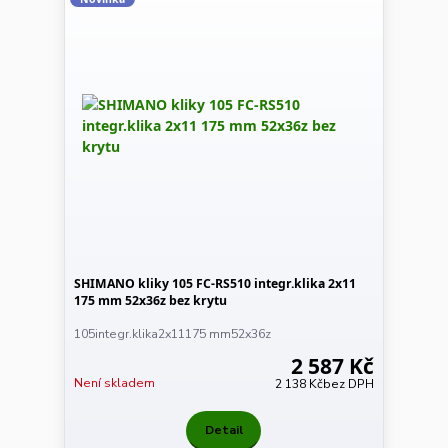
SHIMANO kliky 105 FC-RS510 integr.klika 2x11
175 mm 52x36z bez krytu
105integr.klika2x11175 mm52x36z
2 587 Kč
Není skladem
2 138 Kč
bez DPH
Detail