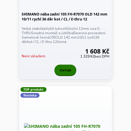
SHIMANO nába zadní 105 FH-R7070 OLD 142 mm
10/11 rychl 36 děr kot / CL / E-thru 12
Velká stabilitaVyšší tuhostSilniční 12mm osa E-
THRUSnadná montáž a údržbaBarevná provedení:
Sametově černá105OLD 142 mm10/11 rychl36
děrkot / CL / E-thru 12černá
1 608 Kč
Není skladem
1 329 Kč
bez DPH
Detail
TOP produkt
Novinka