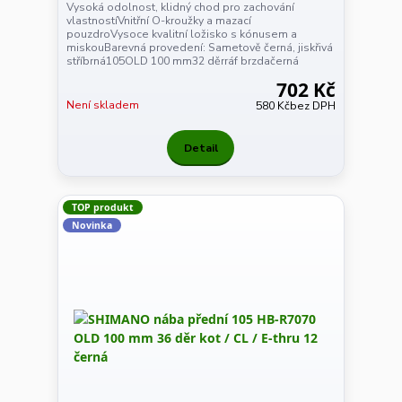
Vysoká odolnost, klidný chod pro zachování
vlastnostíVnitřní O-kroužky a mazací
pouzdroVysoce kvalitní ložisko s kónusem a
miskouBarevná provedení: Sametově černá, jiskřivá
stříbrná105OLD 100 mm32 děrráf brzdačerná
702 Kč
Není skladem
580 Kč
bez DPH
Detail
TOP produkt
Novinka