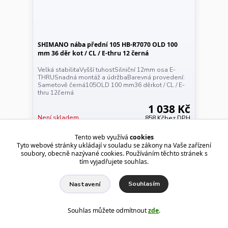
SHIMANO nába přední 105 HB-R7070 OLD 100
mm 36 děr kot / CL / E-thru 12 černá
Velká stabilitaVyšší tuhostSilniční 12mm osa E-
THRUSnadná montáž a údržbaBarevná provedení:
Sametově černá105OLD 100 mm36 děrkot / CL / E-
thru 12černá
1 038 Kč
Není skladem
858 Kč
bez DPH
Tento web využívá
cookies
Detail
Tyto webové stránky ukládají v souladu se zákony na Vaše zařízení
soubory, obecně nazývané cookies. Používáním těchto stránek s
tím vyjadřujete souhlas.
TOP produkt
Souhlasím
Nastavení
Novinka
Souhlas můžete odmítnout
zde
.