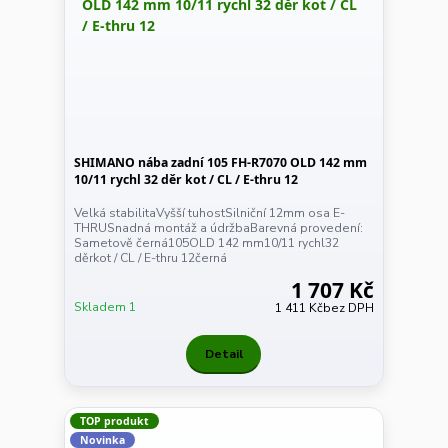
SHIMANO nába zadní 105 FH-R7070 OLD 142 mm
10/11 rychl 32 děr kot / CL / E-thru 12
Velká stabilitaVyšší tuhostSilniční 12mm osa E-
THRUSnadná montáž a údržbaBarevná provedení:
Sametově černá105OLD 142 mm10/11 rychl32
děrkot / CL / E-thru 12černá
1 707 Kč
Skladem 1
1 411 Kč
bez DPH
Detail
TOP produkt
Novinka