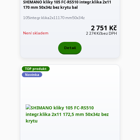
SHIMANO kliky 105 FC-RS510 integr.klika 2x11
170 mm 50x34z bez krytu bal
105integr.klika2x11170 mm50x34z
2 751 Kč
Není skladem
2 274 Kč
bez DPH
Detail
TOP produkt
Novinka