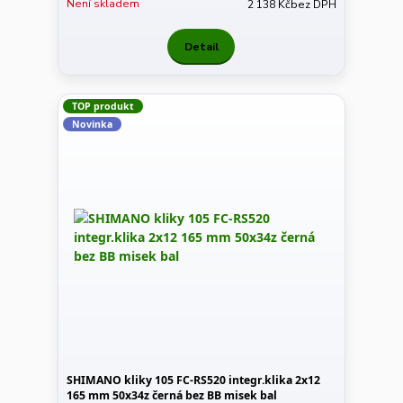
Není skladem
2 138 Kč
bez DPH
Detail
TOP produkt
Novinka
SHIMANO kliky 105 FC-RS520 integr.klika 2x12
165 mm 50x34z černá bez BB misek bal