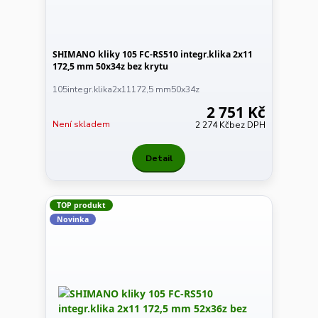
SHIMANO kliky 105 FC-RS510 integr.klika 2x11
172,5 mm 50x34z bez krytu
105integr.klika2x11172,5 mm50x34z
2 751 Kč
Není skladem
2 274 Kč
bez DPH
Detail
TOP produkt
Novinka