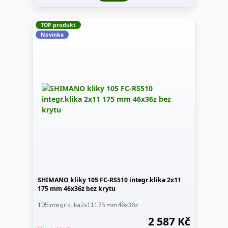
TOP produkt
Novinka
SHIMANO kliky 105 FC-RS510 integr.klika 2x11
175 mm 46x36z bez krytu
105integr.klika2x11175 mm46x36z
2 587 Kč