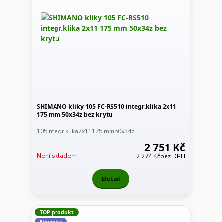
SHIMANO kliky 105 FC-RS510 integr.klika 2x11
175 mm 50x34z bez krytu
105integr.klika2x11175 mm50x34z
2 751 Kč
Není skladem
2 274 Kč
bez DPH
Detail
TOP produkt
Novinka