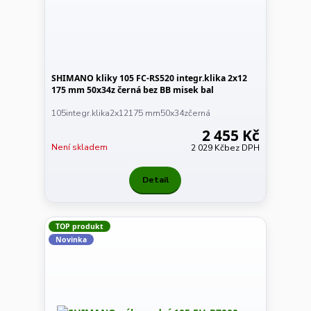
SHIMANO kliky 105 FC-RS520 integr.klika 2x12
175 mm 50x34z černá bez BB misek bal
105integr.klika2x12175 mm50x34zčerná
2 455 Kč
Není skladem
2 029 Kč
bez DPH
Detail
TOP produkt
Novinka