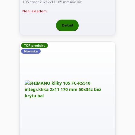
105integr.klika2x11165 mm46x36z
Není skladem
Detail
TOP produkt
Novinka