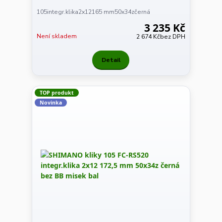
105integr.klika2x12165 mm50x34zčerná
3 235 Kč
Není skladem
2 674 Kč
bez DPH
Detail
TOP produkt
Novinka