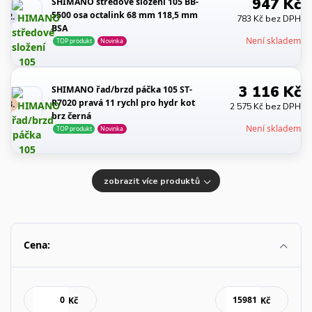
947 Kč
SHIMANO středové složení 105 BB-
5500 osa octalink 68 mm 118,5 mm
2.
783 Kč bez DPH
BSA
Není skladem
TOP produkt
Novinka
3 116 Kč
SHIMANO řad/brzd páčka 105 ST-
R7020 pravá 11 rychl pro hydr kot
3.
2 575 Kč bez DPH
brz černá
Není skladem
TOP produkt
Novinka
zobrazit více produktů
Cena:
Kč
Kč