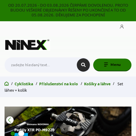
OD 20.07.2026 - DO 03.08.2026 ČERPÁME DOVOLENOU. PROTO
BUDOU VEŠKERÉ OBJEDNÁVKY ŘEŠENY PO UKONČENÍ A TO OD
05.08.2026. DĚKUJEME ZA POCHOPENÍ
Menu
Cyklistika
Příslušenství na kolo
Košíky a láhve
Set
láhev + košík