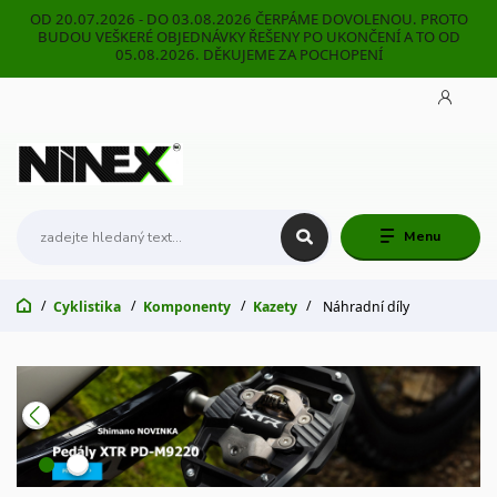
OD 20.07.2026 - DO 03.08.2026 ČERPÁME DOVOLENOU. PROTO
BUDOU VEŠKERÉ OBJEDNÁVKY ŘEŠENY PO UKONČENÍ A TO OD
05.08.2026. DĚKUJEME ZA POCHOPENÍ
Menu
Cyklistika
Komponenty
Kazety
Náhradní díly