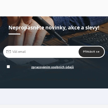
Nepropásněte novinky, akce a slevy!
Přihlásit se
Souhlasím se
zpracováním osobních údajů
za účelem rozesílky
newsletteru.
Můžete se kdykoli odhlásit. Zasíláme obvykle jednou za 14 -30 dní.