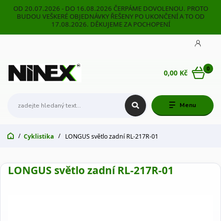
OD 20.07.2026 - DO 16.08.2026 ČERPÁME DOVOLENOU. PROTO
BUDOU VEŠKERÉ OBJEDNÁVKY ŘEŠENY PO UKONČENÍ A TO OD
17.08.2026. DĚKUJEME ZA POCHOPENÍ
0
0,00 Kč
Menu
Cyklistika
LONGUS světlo zadní RL-217R-01
LONGUS světlo zadní RL-217R-01