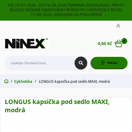
OD 20.07.2026 - DO 16.08.2026 ČERPÁME DOVOLENOU. PROTO
BUDOU VEŠKERÉ OBJEDNÁVKY ŘEŠENY PO UKONČENÍ A TO OD
17.08.2026. DĚKUJEME ZA POCHOPENÍ
0
0,00 Kč
Menu
Cyklistika
LONGUS kapsička pod sedlo MAXI, modrá
LONGUS kapsička pod sedlo MAXI,
modrá