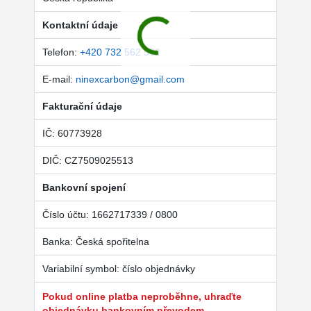
Kontaktní údaje
Telefon:
+420 732 562 562
E-mail:
ninexcarbon@gmail.com
Fakturační údaje
IČ: 60773928
DIČ: CZ7509025513
Bankovní spojení
Číslo účtu: 1662717339 / 0800
Banka: Česká spořitelna
Variabilní symbol: číslo objednávky
Pokud online platba neproběhne, uhraďte
objednávku bankovním převodem.