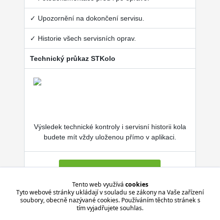
✓ Upozornění na dokončení servisu.
✓ Historie všech servisních oprav.
Technický průkaz STKolo
Výsledek technické kontroly i servisní historii kola
budete mít vždy uloženou přímo v aplikaci.
Více o SERVISKOL.COM
Tento web využívá
cookies
Tyto webové stránky ukládají v souladu se zákony na Vaše zařízení
soubory, obecně nazývané cookies. Používáním těchto stránek s
Aplikace je zdarma pro Android i iPhone.
tím vyjadřujete souhlas.