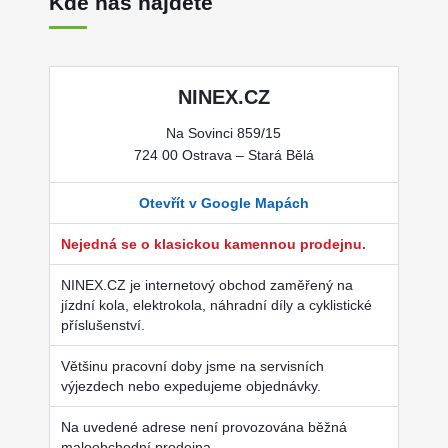
Kde nás najdete
NINEX.CZ
Na Sovinci 859/15
724 00 Ostrava – Stará Bělá
Otevřít v Google Mapách
Nejedná se o klasickou kamennou prodejnu.
NINEX.CZ je internetový obchod zaměřený na
jízdní kola, elektrokola, náhradní díly a cyklistické
příslušenství.
Většinu pracovní doby jsme na servisních
výjezdech nebo expedujeme objednávky.
Na uvedené adrese není provozována běžná
maloobchodní prodejna.