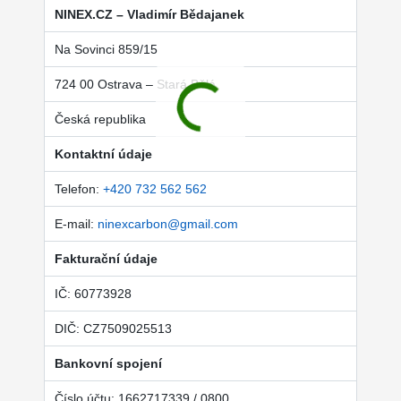
NINEX.CZ – Vladimír Bědajanek
Na Sovinci 859/15
724 00 Ostrava – Stará Bělá
Česká republika
Kontaktní údaje
Telefon:
+420 732 562 562
E-mail:
ninexcarbon@gmail.com
Fakturační údaje
IČ: 60773928
DIČ: CZ7509025513
Bankovní spojení
Číslo účtu: 1662717339 / 0800