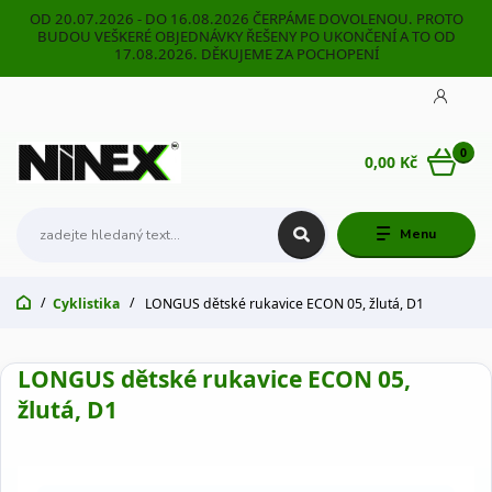
OD 20.07.2026 - DO 16.08.2026 ČERPÁME DOVOLENOU. PROTO
BUDOU VEŠKERÉ OBJEDNÁVKY ŘEŠENY PO UKONČENÍ A TO OD
17.08.2026. DĚKUJEME ZA POCHOPENÍ
0
0,00 Kč
Menu
Cyklistika
LONGUS dětské rukavice ECON 05, žlutá, D1
LONGUS dětské rukavice ECON 05,
žlutá, D1