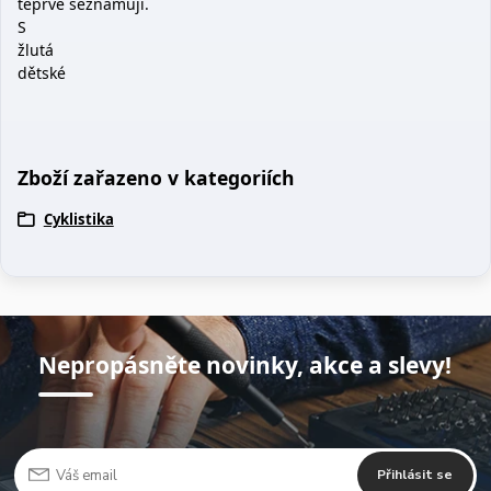
teprve seznamují.
S
žlutá
dětské
Zboží zařazeno v kategoriích
Cyklistika
Nepropásněte novinky, akce a slevy!
Přihlásit se